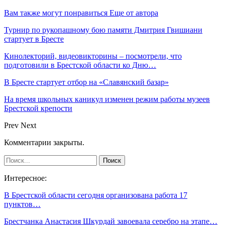
Вам также могут понравиться
Еще от автора
Турнир по рукопашному бою памяти Дмитрия Гвишиани
стартует в Бресте
Кинолекторий, видеовикторины – посмотрели, что
подготовили в Брестской области ко Дню…
В Бресте стартует отбор на «Славянский базар»
На время школьных каникул изменен режим работы музеев
Брестской крепости
Prev
Next
Комментарии закрыты.
Интересное:
В Брестской области сегодня организована работа 17
пунктов…
Брестчанка Анастасия Шкурдай завоевала серебро на этапе…