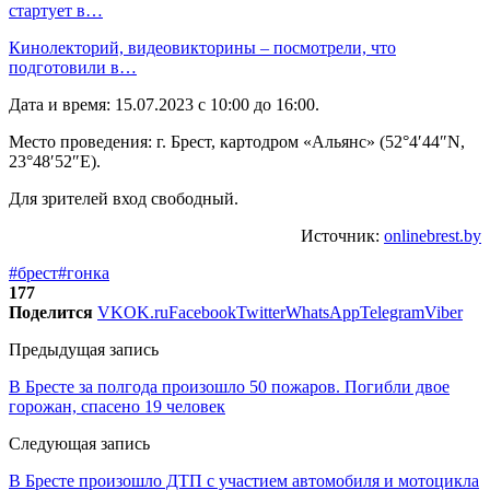
стартует в…
Кинолекторий, видеовикторины – посмотрели, что
подготовили в…
Дата и время: 15.07.2023 с 10:00 до 16:00.
Место проведения: г. Брест, картодром «Альянс» (52°4′44″N,
23°48′52″E).
Для зрителей вход свободный.
Источник:
onlinebrest.by
#брест
#гонка
177
Поделится
VK
OK.ru
Facebook
Twitter
WhatsApp
Telegram
Viber
Предыдущая запись
В Бресте за полгода произошло 50 пожаров. Погибли двое
горожан, спасено 19 человек
Следующая запись
В Бресте произошло ДТП с участием автомобиля и мотоцикла