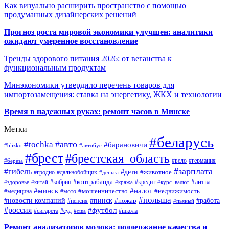
Как визуально расширить пространство с помощью
продуманных дизайнерских решений
Прогноз роста мировой экономики улучшен: аналитики
ожидают умеренное восстановление
Тренды здорового питания 2026: от веганства к
функциональным продуктам
Минэкономики утвердило перечень товаров для
импортозамещения: ставка на энергетику, ЖКХ и технологии
Время в надежных руках: ремонт часов в Минске
Метки
#беларусь
#авто
#tochka
#барановичи
#blizko
#автобус
#брест
#брестская_область
#германия
#вело
#берёза
#зарплата
#гибель
#дети
#животное
#дальнобойщик
#гродно
#деньга
#контрабанда
#литва
#кредит
#здоровье
#китай
#кобрин
#кража
#курс_валют
#минск
#налог
#мото
#мошенничество
#недвижимость
#медицина
#польша
#работа
#новости компаний
#пинск
#пожар
#пенсия
#пьяный
#россия
#футбол
#сигарета
#суд
#школа
#сша
Ремонт анализаторов молока: поддержание качества и