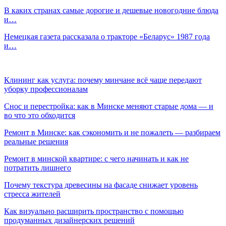
В каких странах самые дорогие и дешевые новогодние блюда
и…
Немецкая газета рассказала о тракторе «Беларус» 1987 года
и…
Клининг как услуга: почему минчане всё чаще передают
уборку профессионалам
Снос и перестройка: как в Минске меняют старые дома — и
во что это обходится
Ремонт в Минске: как сэкономить и не пожалеть — разбираем
реальные решения
Ремонт в минской квартире: с чего начинать и как не
потратить лишнего
Почему текстура древесины на фасаде снижает уровень
стресса жителей
Как визуально расширить пространство с помощью
продуманных дизайнерских решений