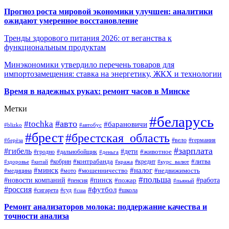
Прогноз роста мировой экономики улучшен: аналитики
ожидают умеренное восстановление
Тренды здорового питания 2026: от веганства к
функциональным продуктам
Минэкономики утвердило перечень товаров для
импортозамещения: ставка на энергетику, ЖКХ и технологии
Время в надежных руках: ремонт часов в Минске
Метки
#беларусь
#авто
#tochka
#барановичи
#blizko
#автобус
#брест
#брестская_область
#германия
#вело
#берёза
#зарплата
#гибель
#дети
#животное
#дальнобойщик
#гродно
#деньга
#контрабанда
#литва
#кредит
#здоровье
#китай
#кобрин
#кража
#курс_валют
#минск
#налог
#мото
#мошенничество
#недвижимость
#медицина
#польша
#работа
#новости компаний
#пинск
#пожар
#пенсия
#пьяный
#россия
#футбол
#сигарета
#суд
#школа
#сша
Ремонт анализаторов молока: поддержание качества и
точности анализа