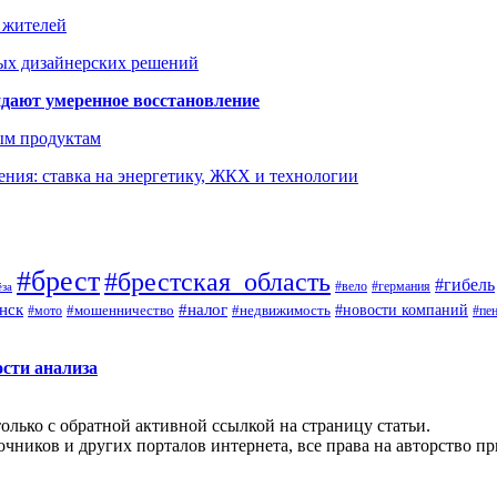
а жителей
ых дизайнерских решений
дают умеренное восстановление
ым продуктам
ния: ставка на энергетику, ЖКХ и технологии
#брест
#брестская_область
#гибель
#германия
#вело
ёза
нск
#налог
#новости компаний
#мото
#мошенничество
#недвижимость
#пе
ости анализа
олько с обратной активной ссылкой на страницу статьи.
чников и других порталов интернета, все права на авторство п