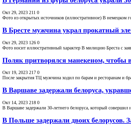
Окт 29, 2023
211
0
Фото из открытых источников (иллюстративное) В немецком го
В Бресте мужчина украл прокатный эле
Окт 29, 2023
126
0
Фото носит иллюстративный характер В милицию Бреста с заяв
Поляк притворялся манекеном, чтобы 
Окт 19, 2023
217
0
После закрытия ТЦ мужчина ходил по барам и ресторанам и бр
В Варшаве задержали белоруса, укравше
Окт 14, 2023
218
0
В Варшаве задержали 30-летнего белоруса, который совершил 
В Польше задержали двоих белорусов. З