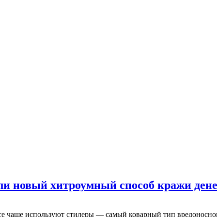
и новый хитроумный способ кражи ден
се чаще используют стилеры — самый коварный тип вредоносн