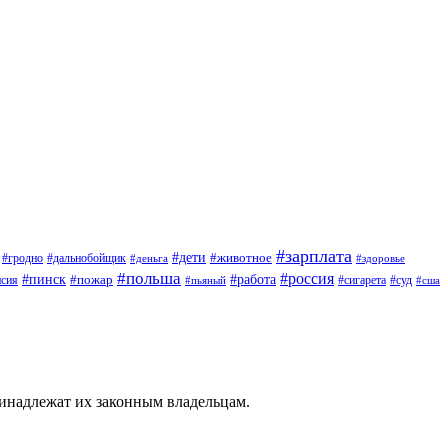
#зарплата
#дети
#животное
#дальнобойщик
#гродно
#деньга
#здоровье
#польша
#россия
#работа
#пинск
#пожар
#сигарета
#суд
нсия
#пьяный
#сша
ринадлежат их законным владельцам.