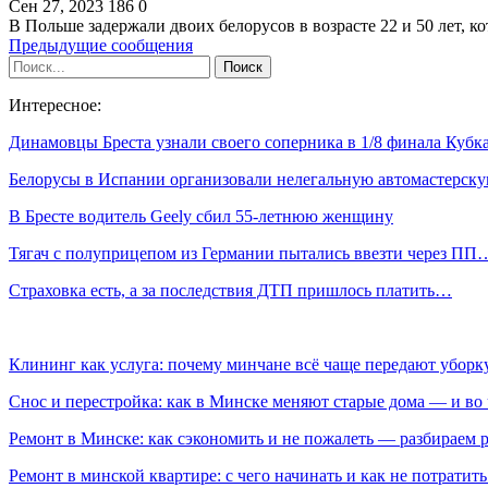
Сен 27, 2023
186
0
В Польше задержали двоих белорусов в возрасте 22 и 50 лет, 
Предыдущие сообщения
Интересное:
Динамовцы Бреста узнали своего соперника в 1/8 финала Куб
Белорусы в Испании организовали нелегальную автомастерск
В Бресте водитель Geely сбил 55-летнюю женщину
Тягач с полуприцепом из Германии пытались ввезти через ПП
Страховка есть, а за последствия ДТП пришлось платить…
Клининг как услуга: почему минчане всё чаще передают убор
Снос и перестройка: как в Минске меняют старые дома — и во 
Ремонт в Минске: как сэкономить и не пожалеть — разбираем 
Ремонт в минской квартире: с чего начинать и как не потратит