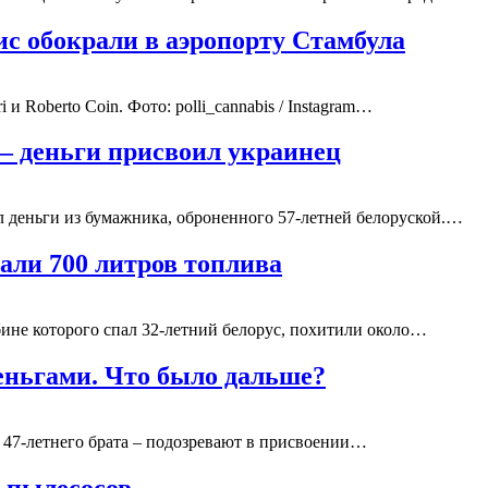
с обокрали в аэропорту Стамбула
 Roberto Coin. Фото: polli_cannabis / Instagram…
– деньги присвоил украинец
л деньги из бумажника, оброненного 57-летней белоруской.…
рали 700 литров топлива
абине которого спал 32-летний белорус, похитили около…
еньгами. Что было дальше?
 47-летнего брата – подозревают в присвоении…
0 пылесосов