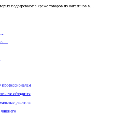
которых подозревают в краже товаров из магазинов в…
ка…
ую.…
…
ку профессионалам
что это обходится
реальные решения
ь лишнего