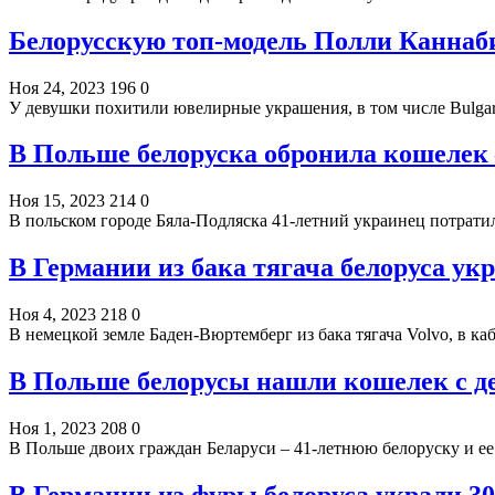
Белорусскую топ-модель Полли Каннаби
Ноя 24, 2023
196
0
У девушки похитили ювелирные украшения, в том числе Bulgari и
В Польше белоруска обронила кошелек 
Ноя 15, 2023
214
0
В польском городе Бяла-Подляска 41-летний украинец потрати
В Германии из бака тягача белоруса ук
Ноя 4, 2023
218
0
В немецкой земле Баден-Вюртемберг из бака тягача Volvo, в к
В Польше белорусы нашли кошелек с д
Ноя 1, 2023
208
0
В Польше двоих граждан Беларуси – 41-летнюю белоруску и ее
В Германии из фуры белоруса украли 3