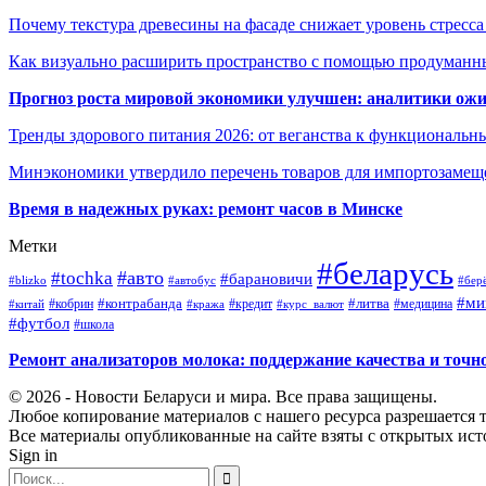
Почему текстура древесины на фасаде снижает уровень стресс
Как визуально расширить пространство с помощью продуманн
Прогноз роста мировой экономики улучшен: аналитики ожи
Тренды здорового питания 2026: от веганства к функциональн
Минэкономики утвердило перечень товаров для импортозамеще
Время в надежных руках: ремонт часов в Минске
Метки
#беларусь
#авто
#tochka
#барановичи
#blizko
#автобус
#бер
#ми
#контрабанда
#литва
#кредит
#китай
#кобрин
#кража
#курс_валют
#медицина
#футбол
#школа
Ремонт анализаторов молока: поддержание качества и точн
© 2026 - Новости Беларуси и мира. Все права защищены.
Любое копирование материалов с нашего ресурса разрешается т
Все материалы опубликованные на сайте взяты с открытых исто
Sign in