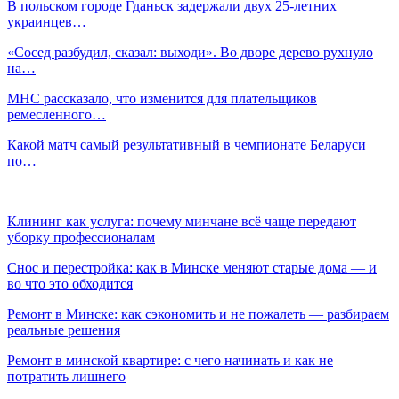
В польском городе Гданьск задержали двух 25-летних
украинцев…
«Сосед разбудил, сказал: выходи». Во дворе дерево рухнуло
на…
МНС рассказало, что изменится для плательщиков
ремесленного…
Какой матч самый результативный в чемпионате Беларуси
по…
Клининг как услуга: почему минчане всё чаще передают
уборку профессионалам
Снос и перестройка: как в Минске меняют старые дома — и
во что это обходится
Ремонт в Минске: как сэкономить и не пожалеть — разбираем
реальные решения
Ремонт в минской квартире: с чего начинать и как не
потратить лишнего