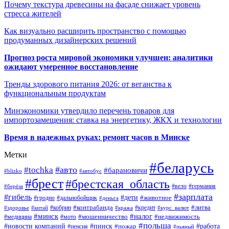
Почему текстура древесины на фасаде снижает уровень
стресса жителей
Как визуально расширить пространство с помощью
продуманных дизайнерских решений
Прогноз роста мировой экономики улучшен: аналитики
ожидают умеренное восстановление
Тренды здорового питания 2026: от веганства к
функциональным продуктам
Минэкономики утвердило перечень товаров для
импортозамещения: ставка на энергетику, ЖКХ и технологии
Время в надежных руках: ремонт часов в Минске
Метки
#беларусь
#авто
#tochka
#барановичи
#blizko
#автобус
#брест
#брестская_область
#германия
#вело
#берёза
#зарплата
#гибель
#дети
#животное
#дальнобойщик
#гродно
#деньга
#контрабанда
#литва
#кредит
#здоровье
#китай
#кобрин
#кража
#курс_валют
#минск
#налог
#мото
#мошенничество
#недвижимость
#медицина
#польша
#работа
#новости компаний
#пинск
#пожар
#пенсия
#пьяный