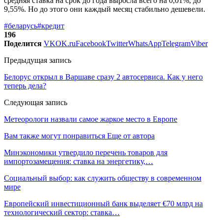
средняя ставка на срок до года выросла всего на 0,01%, до
9,55%. Но до этого они каждый месяц стабильно дешевели.
#беларусь
#кредит
196
Поделится
VK
OK.ru
Facebook
Twitter
WhatsApp
Telegram
Viber
Предыдущая запись
Белорус открыл в Варшаве сразу 2 автосервиса. Как у него
теперь дела?
Следующая запись
Метеорологи назвали самое жаркое место в Европе
Вам также могут понравиться
Еще от автора
Минэкономики утвердило перечень товаров для
импортозамещения: ставка на энергетику,…
Социальный выбор: как служить обществу в современном
мире
Европейский инвестиционный банк выделяет €70 млрд на
технологический сектор: ставка…