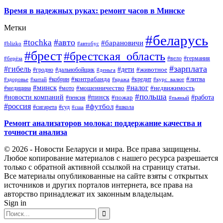
Время в надежных руках: ремонт часов в Минске
Метки
#беларусь
#авто
#tochka
#барановичи
#blizko
#автобус
#брест
#брестская_область
#германия
#вело
#берёза
#зарплата
#гибель
#дети
#животное
#дальнобойщик
#гродно
#деньга
#контрабанда
#литва
#кредит
#здоровье
#китай
#кобрин
#кража
#курс_валют
#минск
#налог
#мото
#мошенничество
#недвижимость
#медицина
#польша
#работа
#новости компаний
#пинск
#пожар
#пенсия
#пьяный
#россия
#футбол
#сигарета
#суд
#школа
#сша
Ремонт анализаторов молока: поддержание качества и
точности анализа
© 2026 - Новости Беларуси и мира. Все права защищены.
Любое копирование материалов с нашего ресурса разрешается
только с обратной активной ссылкой на страницу статьи.
Все материалы опубликованные на сайте взяты с открытых
источников и других порталов интернета, все права на
авторство принадлежат их законным владельцам.
Sign in