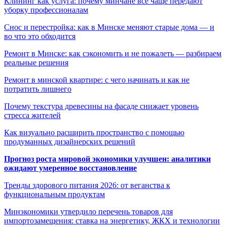
Клининг как услуга: почему минчане всё чаще передают
уборку профессионалам
Снос и перестройка: как в Минске меняют старые дома — и
во что это обходится
Ремонт в Минске: как сэкономить и не пожалеть — разбираем
реальные решения
Ремонт в минской квартире: с чего начинать и как не
потратить лишнего
Почему текстура древесины на фасаде снижает уровень
стресса жителей
Как визуально расширить пространство с помощью
продуманных дизайнерских решений
Прогноз роста мировой экономики улучшен: аналитики
ожидают умеренное восстановление
Тренды здорового питания 2026: от веганства к
функциональным продуктам
Минэкономики утвердило перечень товаров для
импортозамещения: ставка на энергетику, ЖКХ и технологии