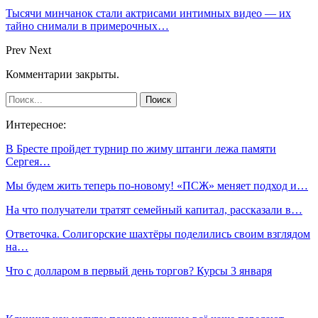
Тысячи минчанок стали актрисами интимных видео — их
тайно снимали в примерочных…
Prev
Next
Комментарии закрыты.
Интересное:
В Бресте пройдет турнир по жиму штанги лежа памяти
Сергея…
Мы будем жить теперь по-новому! «ПСЖ» меняет подход и…
На что получатели тратят семейный капитал, рассказали в…
Ответочка. Солигорские шахтёры поделились своим взглядом
на…
Что с долларом в первый день торгов? Курсы 3 января