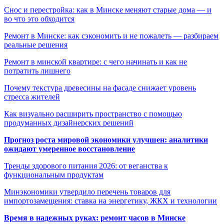
Снос и перестройка: как в Минске меняют старые дома — и
во что это обходится
Ремонт в Минске: как сэкономить и не пожалеть — разбираем
реальные решения
Ремонт в минской квартире: с чего начинать и как не
потратить лишнего
Почему текстура древесины на фасаде снижает уровень
стресса жителей
Как визуально расширить пространство с помощью
продуманных дизайнерских решений
Прогноз роста мировой экономики улучшен: аналитики
ожидают умеренное восстановление
Тренды здорового питания 2026: от веганства к
функциональным продуктам
Минэкономики утвердило перечень товаров для
импортозамещения: ставка на энергетику, ЖКХ и технологии
Время в надежных руках: ремонт часов в Минске