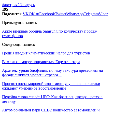
#австрия
#беларусь
195
Поделится
VK
OK.ru
Facebook
Twitter
WhatsApp
Telegram
Viber
Предыдущая запись
Apple впервые обошла Samsung по количеству продаж
смартфонов
Следующая запись
Греция вводит климатический налог для туристов
Вам также могут понравиться
Еще от автора
Архитектурная биофилия: почему текстура древесины на
фасаде снижает уровень стресса…
Прогноз роста мировой экономики улучшен: аналитики
ожидают умеренное восстановление
Перейра снова спасёт UFC: Как бразилец превращается в
легенду
Автомобильный парк США: количество автомобилей и