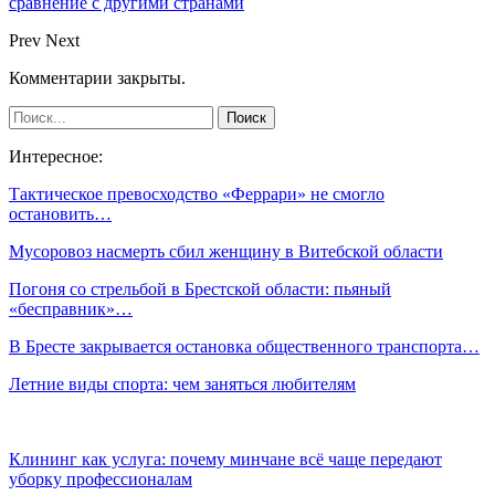
сравнение с другими странами
Prev
Next
Комментарии закрыты.
Интересное:
Тактическое превосходство «Феррари» не смогло
остановить…
Мусоровоз насмерть сбил женщину в Витебской области
Погоня со стрельбой в Брестской области: пьяный
«бесправник»…
В Бресте закрывается остановка общественного транспорта…
Летние виды спорта: чем заняться любителям
Клининг как услуга: почему минчане всё чаще передают
уборку профессионалам