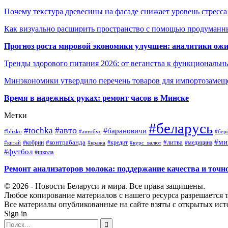
Почему текстура древесины на фасаде снижает уровень стресс
Как визуально расширить пространство с помощью продуманн
Прогноз роста мировой экономики улучшен: аналитики ожи
Тренды здорового питания 2026: от веганства к функциональн
Минэкономики утвердило перечень товаров для импортозамеще
Время в надежных руках: ремонт часов в Минске
Метки
#беларусь
#авто
#tochka
#барановичи
#blizko
#автобус
#бер
#ми
#контрабанда
#литва
#кредит
#китай
#кобрин
#кража
#курс_валют
#медицина
#футбол
#школа
Ремонт анализаторов молока: поддержание качества и точн
© 2026 - Новости Беларуси и мира. Все права защищены.
Любое копирование материалов с нашего ресурса разрешается т
Все материалы опубликованные на сайте взяты с открытых исто
Sign in