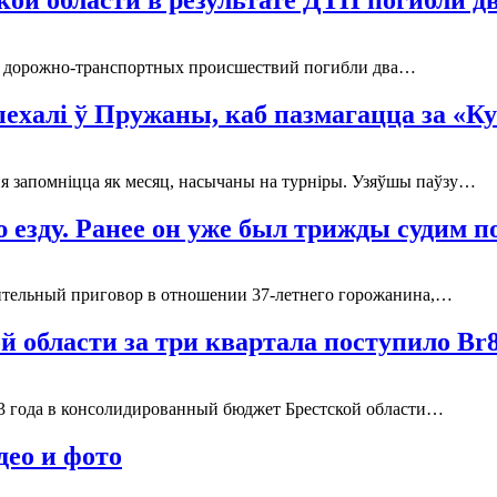
ате дорожно-транспортных происшествий погибли два…
ехалі ў Пружаны, каб пазмагацца за «
я запомніцца як месяц, насычаны на турніры. Узяўшы паўзу…
 езду. Ранее он уже был трижды судим п
ительный приговор в отношении 37-летнего горожанина,…
 области за три квартала поступило Br
23 года в консолидированный бюджет Брестской области…
део и фото