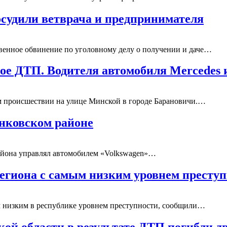
осудили ветврача и предпринимателя
твенное обвинение по уголовному делу о получении и даче…
ое ДТП. Водителя автомобиля Mercedes
ом происшествии на улице Минской в городе Барановичи.…
нковском районе
района управлял автомобилем «Volkswagen»…
региона с самым низким уровнем престу
ым низким в республике уровнем преступности, сообщили…
кой области в результате ДТП погибли 