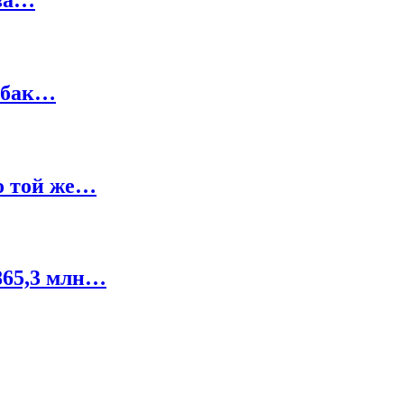
Кубак…
о той же…
865,3 млн…