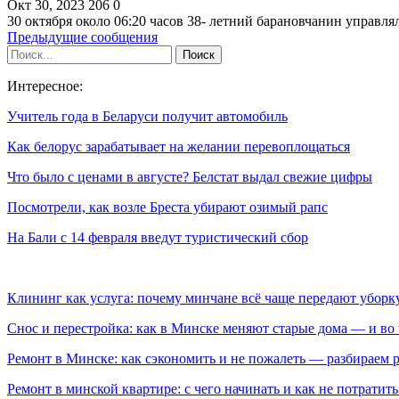
Окт 30, 2023
206
0
30 октября около 06:20 часов 38- летний барановчанин управл
Предыдущие сообщения
Интересное:
Учитель года в Беларуси получит автомобиль
Как белорус зарабатывает на желании перевоплощаться
Что было с ценами в августе? Белстат выдал свежие цифры
Посмотрели, как возле Бреста убирают озимый рапс
На Бали с 14 февраля введут туристический сбор
Клининг как услуга: почему минчане всё чаще передают убор
Снос и перестройка: как в Минске меняют старые дома — и во 
Ремонт в Минске: как сэкономить и не пожалеть — разбираем 
Ремонт в минской квартире: с чего начинать и как не потратит