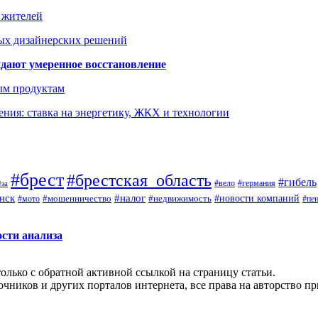
а жителей
ых дизайнерских решений
дают умеренное восстановление
ым продуктам
ния: ставка на энергетику, ЖКХ и технологии
#брест
#брестская_область
#гибель
#германия
#вело
ёза
нск
#налог
#новости компаний
#мото
#мошенничество
#недвижимость
#пе
ости анализа
олько с обратной активной ссылкой на страницу статьи.
чников и других порталов интернета, все права на авторство п