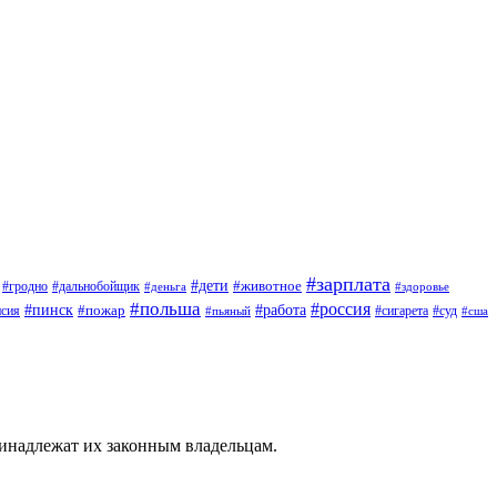
#зарплата
#дети
#животное
#дальнобойщик
#гродно
#деньга
#здоровье
#польша
#россия
#работа
#пинск
#пожар
#сигарета
#суд
нсия
#пьяный
#сша
ринадлежат их законным владельцам.