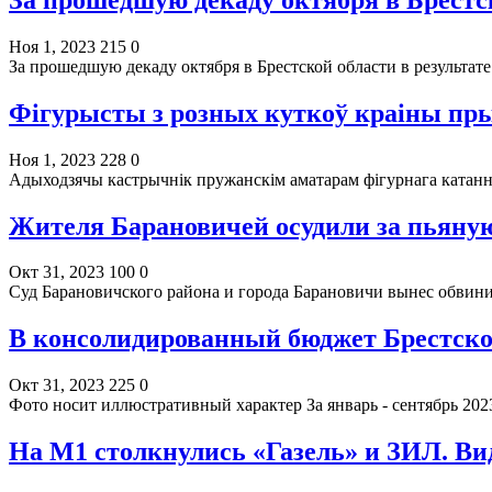
Ноя 1, 2023
215
0
За прошедшую декаду октября в Брестской области в результ
Фігурысты з розных куткоў краіны пры
Ноя 1, 2023
228
0
Адыходзячы кастрычнік пружанскім аматарам фігурнага катанн
Жителя Барановичей осудили за пьяную
Окт 31, 2023
100
0
Суд Барановичского района и города Барановичи вынес обвин
В консолидированный бюджет Брестской
Окт 31, 2023
225
0
Фото носит иллюстративный характер За январь - сентябрь 20
На М1 столкнулись «Газель» и ЗИЛ. Ви