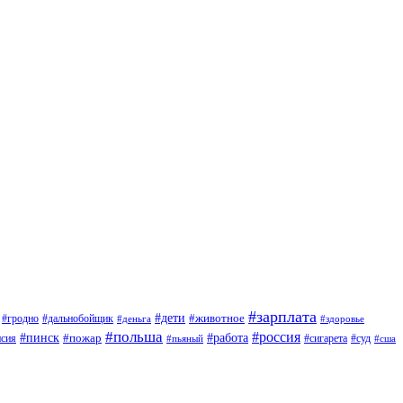
#зарплата
#дети
#животное
#дальнобойщик
#гродно
#деньга
#здоровье
#польша
#россия
#работа
#пинск
#пожар
#сигарета
#суд
нсия
#пьяный
#сша