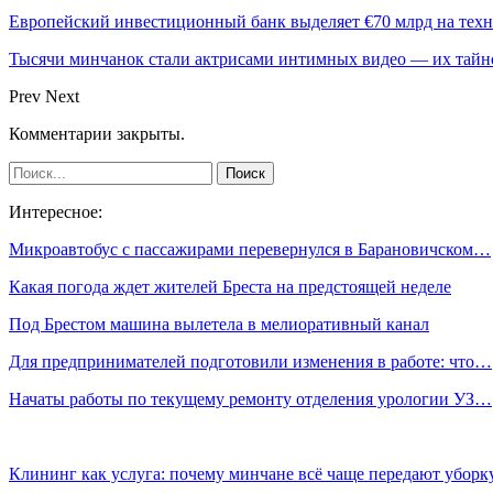
Европейский инвестиционный банк выделяет €70 млрд на техн
Тысячи минчанок стали актрисами интимных видео — их тай
Prev
Next
Комментарии закрыты.
Интересное:
Микроавтобус с пассажирами перевернулся в Барановичском…
Какая погода ждет жителей Бреста на предстоящей неделе
Под Брестом машина вылетела в мелиоративный канал
Для предпринимателей подготовили изменения в работе: что…
Начаты работы по текущему ремонту отделения урологии УЗ…
Клининг как услуга: почему минчане всё чаще передают убор