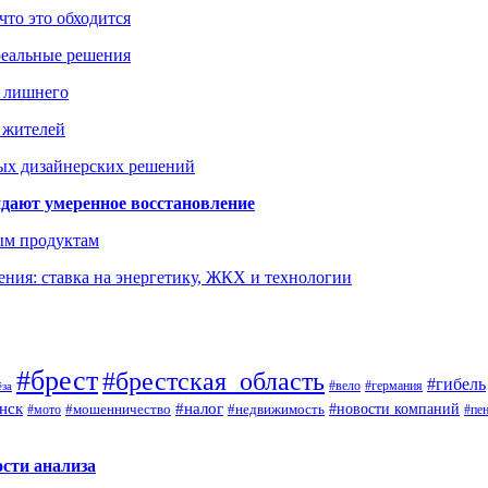
что это обходится
реальные решения
ь лишнего
а жителей
ых дизайнерских решений
дают умеренное восстановление
ым продуктам
ния: ставка на энергетику, ЖКХ и технологии
#брест
#брестская_область
#гибель
#германия
#вело
ёза
нск
#налог
#новости компаний
#мото
#мошенничество
#недвижимость
#пе
ости анализа