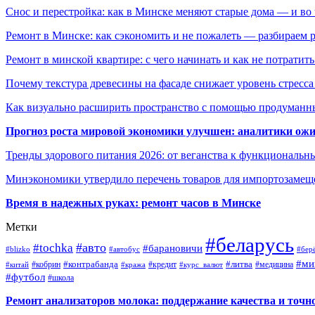
Снос и перестройка: как в Минске меняют старые дома — и во 
Ремонт в Минске: как сэкономить и не пожалеть — разбираем 
Ремонт в минской квартире: с чего начинать и как не потратит
Почему текстура древесины на фасаде снижает уровень стресс
Как визуально расширить пространство с помощью продуманн
Прогноз роста мировой экономики улучшен: аналитики ожи
Тренды здорового питания 2026: от веганства к функциональн
Минэкономики утвердило перечень товаров для импортозамеще
Время в надежных руках: ремонт часов в Минске
Метки
#беларусь
#авто
#tochka
#барановичи
#blizko
#автобус
#бер
#ми
#контрабанда
#литва
#кредит
#китай
#кобрин
#кража
#курс_валют
#медицина
#футбол
#школа
Ремонт анализаторов молока: поддержание качества и точн