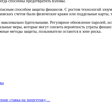
егда способны предотвратить взломы.
езопасным способом защиты финансов. С ростом технологий зло
ковских счетов были физические кражи или поддельные карты, 
ь максимально бдительными. Регулярное обновление паролей, и
льные меры, которые могут снизить вероятность утраты финанс
жные методы защиты, пользователи остаются в зоне риска.
жа
ния: ставка на энергетику,…