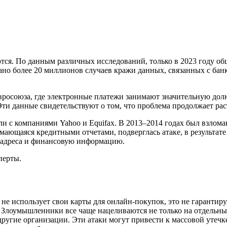
тся. По данным различных исследований, только в 2023 году о
о более 20 миллионов случаев кражи данных, связанных с банк
Евросоюза, где электронные платежи занимают значительную дол
ти данные свидетельствуют о том, что проблема продолжает рас
 с компаниями Yahoo и Equifax. В 2013–2014 годах был взломан
имающаяся кредитными отчетами, подверглась атаке, в результа
, адреса и финансовую информацию.
перты.
 не использует свои карты для онлайн-покупок, это не гарантиру
я. Злоумышленники все чаще нацеливаются не только на отдельн
угие организации. Эти атаки могут привести к массовой утечке