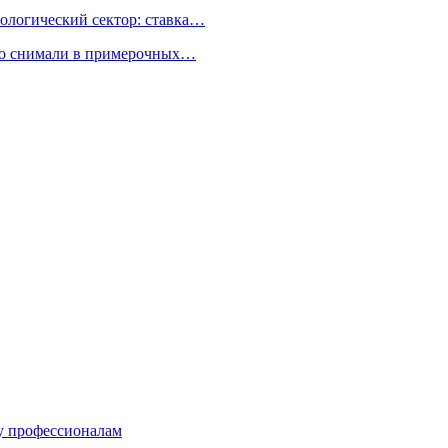
ологический сектор: ставка…
но снимали в примерочных…
ку профессионалам