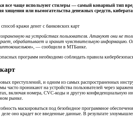
 все чаще используют стилеры — самый коварный тип вред
я хищения или вымогательства денежных средств, киберата
сохраненную на устройствах пользователя. Атакуют они не тол
рает, обрабатывает и хранит чувствительную информацию. Они
риптокошельков»,
— сообщили в МТБанке.
 опасных программ необходимо соблюдать правила кибербезопас
 карт
ровых преступлений, и одним из самых распространенных инст
мы часто проникают на устройства пользователей через зараже
ах, включая номера, CVC-коды и другую конфиденциальную инф
ном рынке.
собность маскироваться под безобидное программное обеспечени
а деле оно крадет все введенные данные. В результате злоумыш