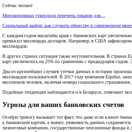
Сейчас читают
Минэкономики утвердило перечень товаров для…
Социальный выбор: как служить обществу в современном мире
С каждым годом масштабы краж с банковских карт увеличиваю
превысил миллиарды долларов. Например, в США зафиксирован
миллиардов.
В других странах ситуация также неутешительная. В странах 
карт увеличилось на 25% по сравнению с предыдущим годом. Э
Два из крупнейших случаев утечки данных в истории произошли
миллиардов пользователей. В 2017 году компания Equifax, зан
миллионов человек, включая номера социального страхования
Подобные тенденции наблюдаются и в Беларуси, отмечают экс
Угрозы для ваших банковских счетов
Особую тревогу вызывает тот факт, что даже если клиент банка
к банковским картам, а значит, уязвимость данных сохраняетс
лизинговые компании, государственные пенсионные фонды и др