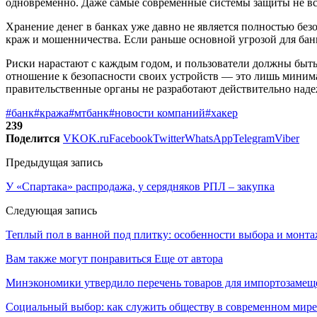
одновременно. Даже самые современные системы защиты не вс
Хранение денег в банках уже давно не является полностью б
краж и мошенничества. Если раньше основной угрозой для бан
Риски нарастают с каждым годом, и пользователи должны быт
отношение к безопасности своих устройств — это лишь минима
правительственные органы не разработают действительно наде
#банк
#кража
#мтбанк
#новости компаний
#хакер
239
Поделится
VK
OK.ru
Facebook
Twitter
WhatsApp
Telegram
Viber
Предыдущая запись
У «Спартака» распродажа, у серядняков РПЛ – закупка
Следующая запись
Теплый пол в ванной под плитку: особенности выбора и монта
Вам также могут понравиться
Еще от автора
Минэкономики утвердило перечень товаров для импортозамеще
Социальный выбор: как служить обществу в современном мире