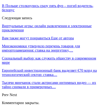
В Польше столкнулись сразу пять фур – погиб водитель-
белорус
Следующая запись
Виртуальные игры: онлайн развлечения и электронные
приключения
Вам также могут понравиться
Еще от автора
Минэкономики утвердило перечень товаров для
импортозамещения: ставка на энергетику,…
Социальный выбор: как служить обществу в современном
мире
Европейский инвестиционный банк выделяет €70 млрд на
технологический сектор: ставка…
Тысячи минчанок стали актрисами интимных видео — их
тайно снимали в примерочных…
Prev
Next
Комментарии закрыты.