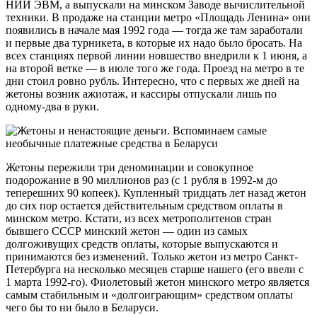
НИИ ЭВМ, а выпускали на минском Заводе вычислительной
техники. В продаже на станции метро «Площадь Ленина» они
появились в начале мая 1992 года — тогда же там заработали
и первые два турникета, в которые их надо было бросать. На
всех станциях первой линии новшество внедрили к 1 июня, а
на второй ветке — в июле того же года. Проезд на метро в те
дни стоил ровно рубль. Интересно, что с первых же дней на
жетоны возник ажиотаж, и кассиры отпускали лишь по
одному-два в руки.
Жетоны пережили три деноминации и совокупное
подорожание в 90 миллионов раз (с 1 рубля в 1992-м до
теперешних 90 копеек). Купленный тридцать лет назад жетон
до сих пор остается действительным средством оплаты в
минском метро. Кстати, из всех метрополитенов стран
бывшего СССР минский жетон — один из самых
долгоживущих средств оплаты, которые выпускаются и
принимаются без изменений. Только жетон из метро Санкт-
Петербурга на несколько месяцев старше нашего (его ввели с
1 марта 1992-го). Фиолетовый жетон минского метро является
самым стабильным и «долгоиграющим» средством оплаты
чего бы то ни было в Беларуси.