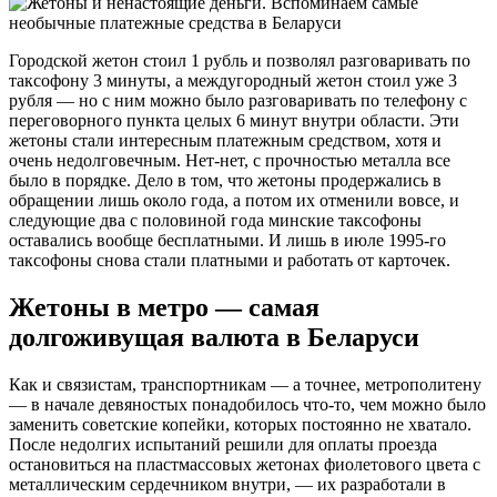
Городской жетон стоил 1 рубль и позволял разговаривать по
таксофону 3 минуты, а междугородный жетон стоил уже 3
рубля — но с ним можно было разговаривать по телефону с
переговорного пункта целых 6 минут внутри области. Эти
жетоны стали интересным платежным средством, хотя и
очень недолговечным. Нет-нет, с прочностью металла все
было в порядке. Дело в том, что жетоны продержались в
обращении лишь около года, а потом их отменили вовсе, и
следующие два с половиной года минские таксофоны
оставались вообще бесплатными. И лишь в июле 1995-го
таксофоны снова стали платными и работать от карточек.
Жетоны в метро — самая
долгоживущая валюта в Беларуси
Как и связистам, транспортникам — а точнее, метрополитену
— в начале девяностых понадобилось что-то, чем можно было
заменить советские копейки, которых постоянно не хватало.
После недолгих испытаний решили для оплаты проезда
остановиться на пластмассовых жетонах фиолетового цвета с
металлическим сердечником внутри, — их разработали в