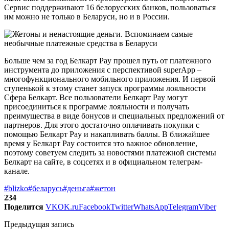
Сервис поддерживают 16 белорусских банков, пользоваться
им можно не только в Беларуси, но и в России.
Больше чем за год Белкарт Pay прошел путь от платежного
инструмента до приложения с перспективой superApp –
многофункционального мобильного приложения. И первой
ступенькой к этому станет запуск программы лояльности
Сфера Белкарт. Все пользователи Белкарт Pay могут
присоединиться к программе лояльности и получать
преимущества в виде бонусов и специальных предложений от
партнеров. Для этого достаточно оплачивать покупки с
помощью Белкарт Pay и накапливать баллы. В ближайшее
время у Белкарт Pay состоится это важное обновление,
поэтому советуем следить за новостями платежной системы
Белкарт на сайте, в соцсетях и в официальном телеграм-
канале.
#blizko
#беларусь
#деньга
#жетон
234
Поделится
VK
OK.ru
Facebook
Twitter
WhatsApp
Telegram
Viber
Предыдущая запись