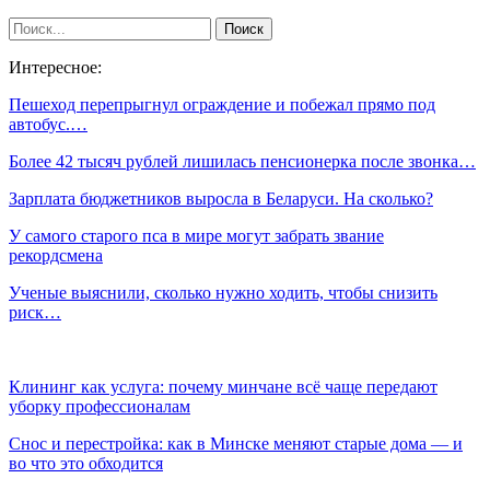
Интересное:
Пешеход перепрыгнул ограждение и побежал прямо под
автобус.…
Более 42 тысяч рублей лишилась пенсионерка после звонка…
Зарплата бюджетников выросла в Беларуси. На сколько?
У самого старого пса в мире могут забрать звание
рекордсмена
Ученые выяснили, сколько нужно ходить, чтобы снизить
риск…
Клининг как услуга: почему минчане всё чаще передают
уборку профессионалам
Снос и перестройка: как в Минске меняют старые дома — и
во что это обходится