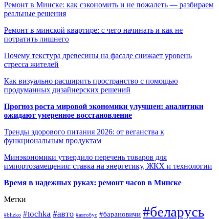
Ремонт в Минске: как сэкономить и не пожалеть — разбираем
реальные решения
Ремонт в минской квартире: с чего начинать и как не
потратить лишнего
Почему текстура древесины на фасаде снижает уровень
стресса жителей
Как визуально расширить пространство с помощью
продуманных дизайнерских решений
Прогноз роста мировой экономики улучшен: аналитики
ожидают умеренное восстановление
Тренды здорового питания 2026: от веганства к
функциональным продуктам
Минэкономики утвердило перечень товаров для
импортозамещения: ставка на энергетику, ЖКХ и технологии
Время в надежных руках: ремонт часов в Минске
Метки
#беларусь
#авто
#tochka
#барановичи
#blizko
#автобус