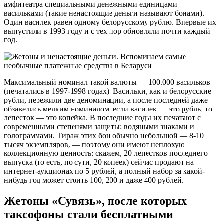
амфитеатра специальными денежными единицами —
васильками (такие ненастоящие деньги называют бонами).
Один василек равен одному белорусскому рублю. Впервые их
выпустили в 1993 году и с тех пор обновляли почти каждый
год.
Максимальный номинал такой валюты — 100.000 васильков
(печатались в 1997-1998 годах). Васильки, как и белорусские
рубли, пережили две деноминации, а после последней даже
обзавелись мелким номиналом: если василек — это рубль, то
лепесток — это копейка. В последние годы их печатают с
современными степенями защиты: водяными знаками и
голограммами. Тираж этих бон обычно небольшой — 8-10
тысяч экземпляров, — поэтому они имеют неплохую
коллекционную ценность: скажем, 20 лепестков последнего
выпуска (то есть, по сути, 20 копеек) сейчас продают на
интернет-аукционах по 5 рублей, а полный набор за какой-
нибудь год может стоить 100, 200 и даже 400 рублей.
Жетоны «Сувязь», после которых
таксофоны стали бесплатными