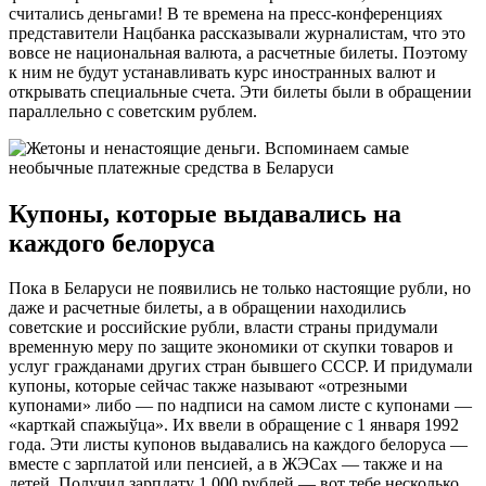
считались деньгами! В те времена на пресс-конференциях
представители Нацбанка рассказывали журналистам, что это
вовсе не национальная валюта, а расчетные билеты. Поэтому
к ним не будут устанавливать курс иностранных валют и
открывать специальные счета. Эти билеты были в обращении
параллельно с советским рублем.
Купоны, которые выдавались на
каждого белоруса
Пока в Беларуси не появились не только настоящие рубли, но
даже и расчетные билеты, а в обращении находились
советские и российские рубли, власти страны придумали
временную меру по защите экономики от скупки товаров и
услуг гражданами других стран бывшего СССР. И придумали
купоны, которые сейчас также называют «отрезными
купонами» либо — по надписи на самом листе с купонами —
«карткай спажыўца». Их ввели в обращение с 1 января 1992
года. Эти листы купонов выдавались на каждого белоруса —
вместе с зарплатой или пенсией, а в ЖЭСах — также и на
детей. Получил зарплату 1.000 рублей — вот тебе несколько