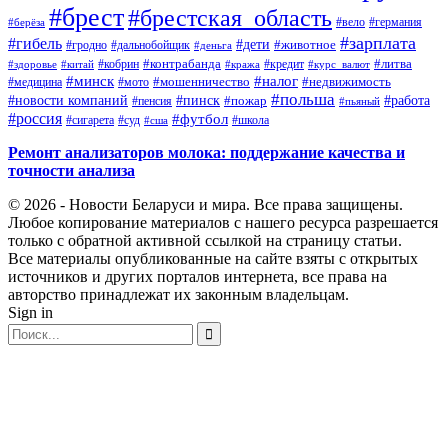
#брест
#брестская_область
#германия
#вело
#берёза
#зарплата
#гибель
#дети
#животное
#дальнобойщик
#гродно
#деньга
#контрабанда
#литва
#кредит
#здоровье
#китай
#кобрин
#кража
#курс_валют
#минск
#налог
#мото
#мошенничество
#недвижимость
#медицина
#польша
#работа
#новости компаний
#пинск
#пожар
#пенсия
#пьяный
#россия
#футбол
#сигарета
#суд
#школа
#сша
Ремонт анализаторов молока: поддержание качества и
точности анализа
© 2026 - Новости Беларуси и мира. Все права защищены.
Любое копирование материалов с нашего ресурса разрешается
только с обратной активной ссылкой на страницу статьи.
Все материалы опубликованные на сайте взяты с открытых
источников и других порталов интернета, все права на
авторство принадлежат их законным владельцам.
Sign in