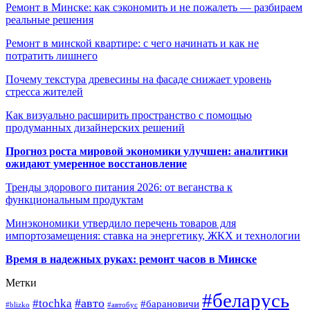
Ремонт в Минске: как сэкономить и не пожалеть — разбираем
реальные решения
Ремонт в минской квартире: с чего начинать и как не
потратить лишнего
Почему текстура древесины на фасаде снижает уровень
стресса жителей
Как визуально расширить пространство с помощью
продуманных дизайнерских решений
Прогноз роста мировой экономики улучшен: аналитики
ожидают умеренное восстановление
Тренды здорового питания 2026: от веганства к
функциональным продуктам
Минэкономики утвердило перечень товаров для
импортозамещения: ставка на энергетику, ЖКХ и технологии
Время в надежных руках: ремонт часов в Минске
Метки
#беларусь
#авто
#tochka
#барановичи
#blizko
#автобус