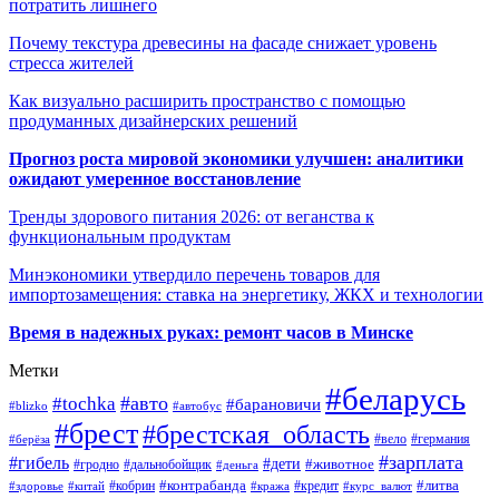
потратить лишнего
Почему текстура древесины на фасаде снижает уровень
стресса жителей
Как визуально расширить пространство с помощью
продуманных дизайнерских решений
Прогноз роста мировой экономики улучшен: аналитики
ожидают умеренное восстановление
Тренды здорового питания 2026: от веганства к
функциональным продуктам
Минэкономики утвердило перечень товаров для
импортозамещения: ставка на энергетику, ЖКХ и технологии
Время в надежных руках: ремонт часов в Минске
Метки
#беларусь
#авто
#tochka
#барановичи
#blizko
#автобус
#брест
#брестская_область
#германия
#вело
#берёза
#зарплата
#гибель
#дети
#животное
#дальнобойщик
#гродно
#деньга
#контрабанда
#литва
#кредит
#здоровье
#китай
#кобрин
#кража
#курс_валют