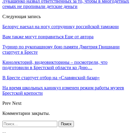
Лукашенко назвал ответственных за то, чтобы в многодетных
семьях не пропивали детские деньги
Следующая запись
Белорус наехал на ногу сотруднику российской таможни
Вам также могут понравиться
Еще от автора
Турнир по рукопашному бою памяти Дмитрия Гвишиани
стартует в Бресте
Кинолекторий, видеовикторины – посмотрели, что
подготовили в Брестской области ко Дню…
В Бресте стартует отбор на «Славянский базар»
На время школьных каникул изменен режим работы музеев
Брестской крепости
Prev
Next
Комментарии закрыты.