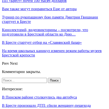
ПП «Брест» почти 100 тысяч долларов
Вам также могут понравиться
Еще от автора
Турнир по рукопашному бою памяти Дмитрия Гвишиани
стартует в Бресте
Кинолекторий, видеовикторины – посмотрели, что
подготовили в Брестской области ко Дню…
В Бресте стартует отбор на «Славянский базар»
На время школьных каникул изменен режим работы музеев
Брестской крепости
Prev
Next
Комментарии закрыты.
Интересное:
В Пинском районе столкнулись два автобуса
В Бресте произошло ДТП: сбили женщину-пешехода