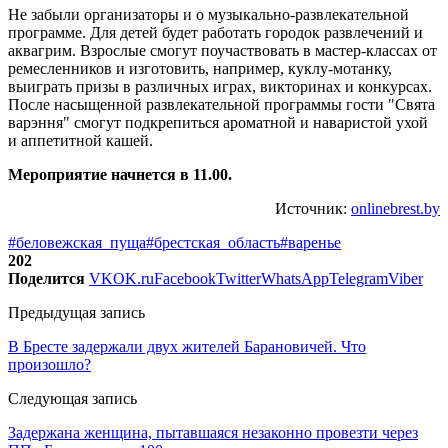
Не забыли организаторы и о музыкально-развлекательной
программе. Для детей будет работать городок развлечений и
аквагрим. Взрослые смогут поучаствовать в мастер-классах от
ремесленников и изготовить, например, куклу-мотанку,
выиграть призы в различных играх, викторинах и конкурсах.
После насыщенной развлекательной программы гости "Свята
варэння" смогут подкрепиться ароматной и наваристой ухой
и аппетитной кашей.
Мероприятие начнется в 11.00.
Источник:
onlinebrest.by
#беловежская_пуща
#брестская_область
#варенье
202
Поделится
VK
OK.ru
Facebook
Twitter
WhatsApp
Telegram
Viber
Предыдущая запись
В Бресте задержали двух жителей Барановичей. Что
произошло?
Следующая запись
Задержана женщина, пытавшаяся незаконно провезти через