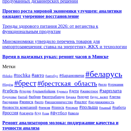
продуманных дизайнерских решений
Прогноз роста мировой экономики улучшен: аналитики
ожидают умеренное восстановление
Тренды здорового питания 2026: от веганства к
функциональным продуктам
Минэкономики утвердило перечень товаров для
импортозамещения: ставка на энергетику, ЖКХ и технологии
Время в надежных руках: ремонт часов в Минске
Метки
#беларусь
#авто
#tochka
#барановичи
#blizko
#автобус
#брест
#брестская_область
#германия
#вело
#берёза
#зарплата
#гибель
#дети
#животное
#дальнобойщик
#гродно
#деньга
#контрабанда
#литва
#кредит
#здоровье
#китай
#кобрин
#кража
#курс_валют
#минск
#налог
#мото
#мошенничество
#недвижимость
#медицина
#польша
#работа
#новости компаний
#пинск
#пожар
#пенсия
#пьяный
#россия
#футбол
#сигарета
#суд
#школа
#сша
Ремонт анализаторов молока: поддержание качества и
точности анализа