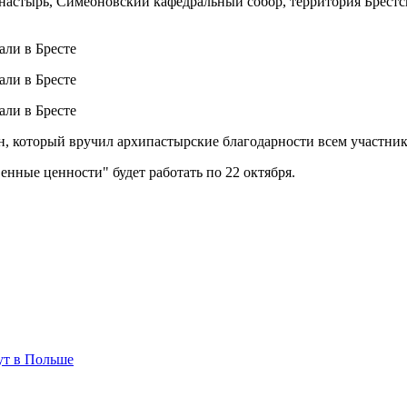
астырь, Симеоновский кафедральный собор, территория Брестс
, который вручил архипастырские благодарности всем участник
нные ценности" будет работать по 22 октября.
ут в Польше