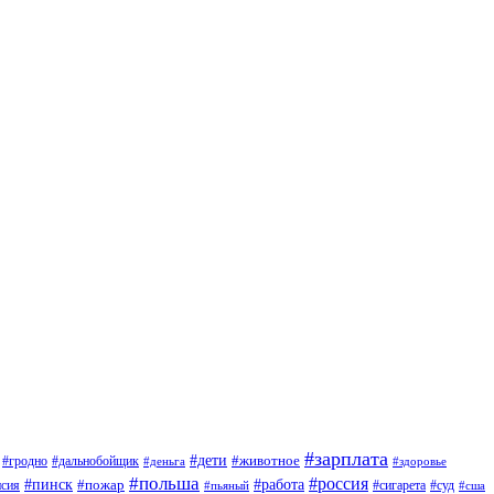
#зарплата
#дети
#животное
#дальнобойщик
#гродно
#деньга
#здоровье
#польша
#россия
#работа
#пинск
#пожар
#сигарета
#суд
нсия
#пьяный
#сша