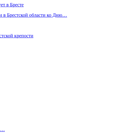
ет в Бресте
и в Брестской области ко Дню…
стской крепости
на…