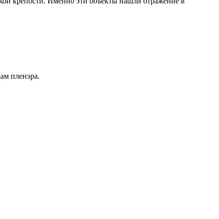
кой крепости. Именно эти объекты нашли отражение в
ам пленэра.