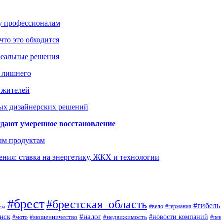
ку профессионалам
что это обходится
реальные решения
ь лишнего
а жителей
ых дизайнерских решений
дают умеренное восстановление
ым продуктам
ния: ставка на энергетику, ЖКХ и технологии
#брест
#брестская_область
#гибель
#германия
#вело
ёза
нск
#налог
#новости компаний
#мото
#мошенничество
#недвижимость
#пе