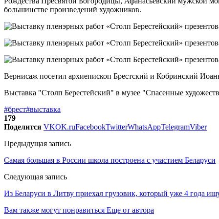
Рождества Пресвятой Богородицы, Афанасьевский мужской мон
большинстве произведений художников.
Вернисаж посетил архиепископ Брестский и Кобринский Иоанн
Выставка "Столп Берестейский" в музее "Спасенные художестве
#брест
#выставка
179
Поделится
VK
OK.ru
Facebook
Twitter
WhatsApp
Telegram
Viber
Предыдущая запись
Самая большая в России школа построена с участием Беларуси
Следующая запись
Из Беларуси в Литву приехал грузовик, который уже 4 года ищ
Вам также могут понравиться
Еще от автора