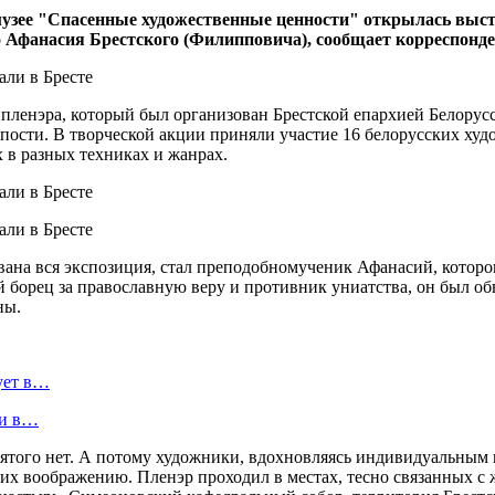
 музее "Спасенные художественные ценности" открылась выс
 Афанасия Брестского (Филипповича), сообщает корреспонд
пленэра, который был организован Брестской епархией Белорусс
ости. В творческой акции приняли участие 16 белорусских худож
 в разных техниках и жанрах.
ана вся экспозиция, стал преподобномученик Афанасий, которо
борец за православную веру и противник униатства, он был об
ны.
ует в…
ли в…
ятого нет. А потому художники, вдохновляясь индивидуальным 
 их воображению. Пленэр проходил в местах, тесно связанных с