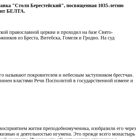
тавка "Столп Берестейский", посвященная 1035-летию
ент БЕЛТА.
кой православной церкви и проходил на базе Свято-
ников из Бреста, Витебска, Гомеля и Гродно. На суд
го называют покровителем и небесным заступником брестчан.
винен властями Речи Посполитой в государственной измене и
восприятием жития преподобномученика, изобразили его через
 жизнью и деятельностью игумена. Это прежде всего монастырь