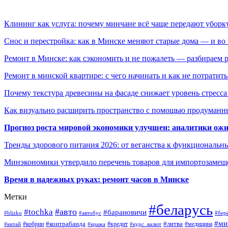
Клининг как услуга: почему минчане всё чаще передают убор
Снос и перестройка: как в Минске меняют старые дома — и во 
Ремонт в Минске: как сэкономить и не пожалеть — разбираем 
Ремонт в минской квартире: с чего начинать и как не потратит
Почему текстура древесины на фасаде снижает уровень стресс
Как визуально расширить пространство с помощью продуманн
Прогноз роста мировой экономики улучшен: аналитики ожи
Тренды здорового питания 2026: от веганства к функциональн
Минэкономики утвердило перечень товаров для импортозамеще
Время в надежных руках: ремонт часов в Минске
Метки
#беларусь
#авто
#tochka
#барановичи
#blizko
#автобус
#бер
#ми
#контрабанда
#литва
#кредит
#китай
#кобрин
#кража
#курс_валют
#медицина