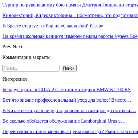
Турнир по рукопашному бою памяти Дмитрия Гвишиани старту
Кинолекторий, видеовикторины – посмотрели, что подготовил
В Бресте стартует отбор на «Славянский базар»
На время школьных каникул изменен режим работы музеев Бре
Prev
Next
Комментарии закрыты.
Интересное:
Белорус купил в США 27-летний мотоцикл BMW K1100 RS
Вот что значит профессиональный уход для волос! Вместе…
В Китае резко упал лифт, подбросив пассажиров до потолка.…
Во сколько обойдётся обслуживание Lamborghini Urus в…
Перевозчиков станет меньше, а цены вырастут? Рынок такси 