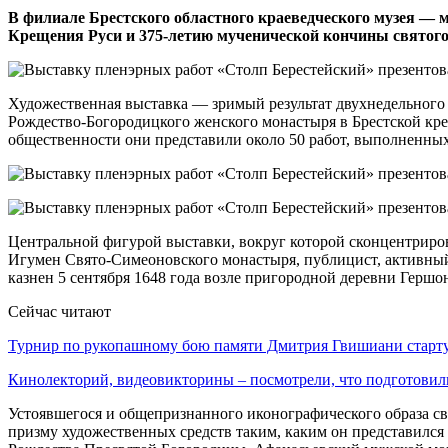
В филиале Брестского областного краеведческого музея —
Крещения Руси и 375-летию мученической кончины святого
Художественная выставка — зримый результат двухнедельного 
Рождество-Богородицкого женского монастыря в Брестской креп
общественности они представили около 50 работ, выполненных
Центральной фигурой выставки, вокруг которой сконцентриров
Игумен Свято-Симеоновского монастыря, публицист, активный 
казнен 5 сентября 1648 года возле пригородной деревни Гершо
Сейчас читают
Турнир по рукопашному бою памяти Дмитрия Гвишиани старт
Кинолекторий, видеовикторины – посмотрели, что подготови
Устоявшегося и общепризнанного иконографического образа св
призму художественных средств таким, каким он представился