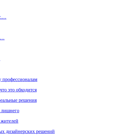
г.…
м…
…
ку профессионалам
что это обходится
реальные решения
ь лишнего
а жителей
ых дизайнерских решений