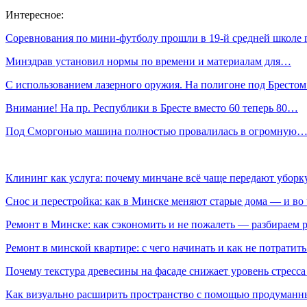
Интересное:
Соревнования по мини-футболу прошли в 19-й средней школе 
Минздрав установил нормы по времени и материалам для…
С использованием лазерного оружия. На полигоне под Бресто
Внимание! На пр. Республики в Бресте вместо 60 теперь 80…
Под Сморгонью машина полностью провалилась в огромную
Клининг как услуга: почему минчане всё чаще передают убор
Снос и перестройка: как в Минске меняют старые дома — и во 
Ремонт в Минске: как сэкономить и не пожалеть — разбираем 
Ремонт в минской квартире: с чего начинать и как не потратит
Почему текстура древесины на фасаде снижает уровень стресс
Как визуально расширить пространство с помощью продуманн