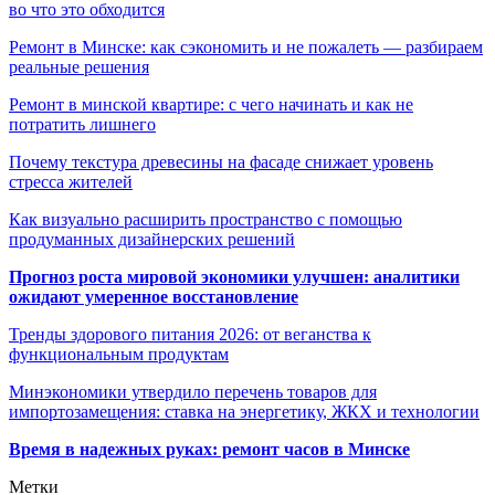
во что это обходится
Ремонт в Минске: как сэкономить и не пожалеть — разбираем
реальные решения
Ремонт в минской квартире: с чего начинать и как не
потратить лишнего
Почему текстура древесины на фасаде снижает уровень
стресса жителей
Как визуально расширить пространство с помощью
продуманных дизайнерских решений
Прогноз роста мировой экономики улучшен: аналитики
ожидают умеренное восстановление
Тренды здорового питания 2026: от веганства к
функциональным продуктам
Минэкономики утвердило перечень товаров для
импортозамещения: ставка на энергетику, ЖКХ и технологии
Время в надежных руках: ремонт часов в Минске
Метки