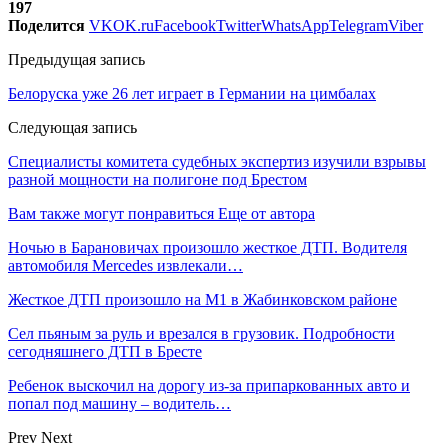
197
Поделится
VK
OK.ru
Facebook
Twitter
WhatsApp
Telegram
Viber
Предыдущая запись
Белоруска уже 26 лет играет в Германии на цимбалах
Следующая запись
Специалисты комитета судебных экспертиз изучили взрывы
разной мощности на полигоне под Брестом
Вам также могут понравиться
Еще от автора
Ночью в Барановичах произошло жесткое ДТП. Водителя
автомобиля Mercedes извлекали…
Жесткое ДТП произошло на М1 в Жабинковском районе
Сел пьяным за руль и врезался в грузовик. Подробности
сегодняшнего ДТП в Бресте
Ребенок выскочил на дорогу из-за припаркованных авто и
попал под машину – водитель…
Prev
Next