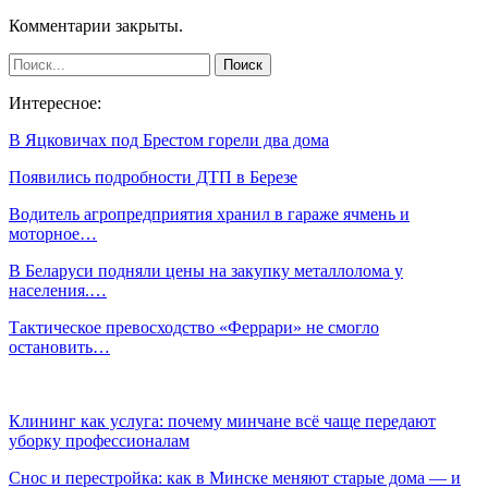
Комментарии закрыты.
Интересное:
В Яцковичах под Брестом горели два дома
Появились подробности ДТП в Березе
Водитель агропредприятия хранил в гараже ячмень и
моторное…
В Беларуси подняли цены на закупку металлолома у
населения.…
Тактическое превосходство «Феррари» не смогло
остановить…
Клининг как услуга: почему минчане всё чаще передают
уборку профессионалам
Снос и перестройка: как в Минске меняют старые дома — и