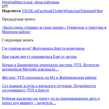
#берёза
#брестская_область
#пожар
177
Поделится
VK
OK.ru
Facebook
Twitter
WhatsApp
Telegram
Viber
Предыдущая запись
«Было очень страшно за свою жизнь». Очевидцы о трагедии в
Минском районе
Следующая запись
Где горячая вода? Жительница Бреста возмущена
Вам также могут понравиться
Еще от автора
Ночью в Барановичах произошло жесткое ДТП. Водителя
автомобиля Mercedes извлекали…
Жесткое ДТП произошло на М1 в Жабинковском районе
Сел пьяным за руль и врезался в грузовик. Подробности
сегодняшнего ДТП в Бресте
Ребенок выскочил на дорогу из-за припаркованных авто и
попал под машину – водитель…