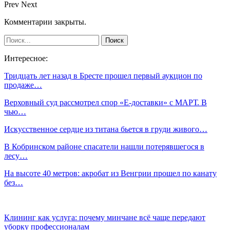
Prev
Next
Комментарии закрыты.
Интересное:
Тридцать лет назад в Бресте прошел первый аукцион по
продаже…
Верховный суд рассмотрел спор «Е-доставки» с МАРТ. В
чью…
Искусственное сердце из титана бьется в груди живого…
В Кобринском районе спасатели нашли потерявшегося в
лесу…
На высоте 40 метров: акробат из Венгрии прошел по канату
без…
Клининг как услуга: почему минчане всё чаще передают
уборку профессионалам