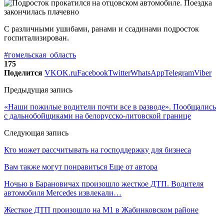
С различными ушибами, ранами и ссадинами подросток
госпитализирован.
#гомельская_область
175
Поделится
VK
OK.ru
Facebook
Twitter
WhatsApp
Telegram
Viber
Предыдущая запись
«Наши пожилые водители почти все в разводе». Пообщались
с дальнобойщиками на белорусско-литовской границе
Следующая запись
Кто может рассчитывать на господдержку для бизнеса
Вам также могут понравиться
Еще от автора
Ночью в Барановичах произошло жесткое ДТП. Водителя
автомобиля Mercedes извлекали…
Жесткое ДТП произошло на М1 в Жабинковском районе