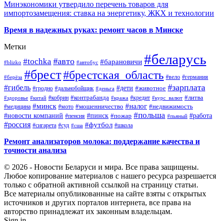
Минэкономики утвердило перечень товаров для
импортозамещения: ставка на энергетику, ЖКХ и технологии
Время в надежных руках: ремонт часов в Минске
Метки
#беларусь
#авто
#tochka
#барановичи
#blizko
#автобус
#брест
#брестская_область
#германия
#вело
#берёза
#зарплата
#гибель
#дети
#животное
#дальнобойщик
#гродно
#деньга
#контрабанда
#литва
#кредит
#здоровье
#китай
#кобрин
#кража
#курс_валют
#минск
#налог
#мото
#мошенничество
#недвижимость
#медицина
#польша
#работа
#новости компаний
#пинск
#пожар
#пенсия
#пьяный
#россия
#футбол
#сигарета
#суд
#школа
#сша
Ремонт анализаторов молока: поддержание качества и
точности анализа
© 2026 - Новости Беларуси и мира. Все права защищены.
Любое копирование материалов с нашего ресурса разрешается
только с обратной активной ссылкой на страницу статьи.
Все материалы опубликованные на сайте взяты с открытых
источников и других порталов интернета, все права на
авторство принадлежат их законным владельцам.
Sign in