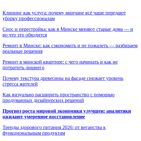
Клининг как услуга: почему минчане всё чаще передают
уборку профессионалам
Снос и перестройка: как в Минске меняют старые дома — и
во что это обходится
Ремонт в Минске: как сэкономить и не пожалеть — разбираем
реальные решения
Ремонт в минской квартире: с чего начинать и как не
потратить лишнего
Почему текстура древесины на фасаде снижает уровень
стресса жителей
Как визуально расширить пространство с помощью
продуманных дизайнерских решений
Прогноз роста мировой экономики улучшен: аналитики
ожидают умеренное восстановление
Тренды здорового питания 2026: от веганства к
функциональным продуктам