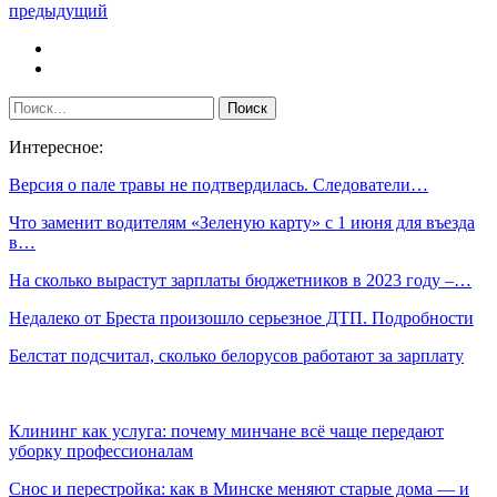
предыдущий
Интересное:
Версия о пале травы не подтвердилась. Следователи…
Что заменит водителям «Зеленую карту» с 1 июня для въезда
в…
На сколько вырастут зарплаты бюджетников в 2023 году –…
Недалеко от Бреста произошло серьезное ДТП. Подробности
Белстат подсчитал, сколько белорусов работают за зарплату
Клининг как услуга: почему минчане всё чаще передают
уборку профессионалам
Снос и перестройка: как в Минске меняют старые дома — и