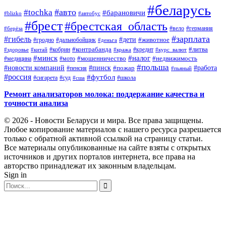
#беларусь
#авто
#tochka
#барановичи
#blizko
#автобус
#брест
#брестская_область
#германия
#вело
#берёза
#зарплата
#гибель
#дети
#животное
#дальнобойщик
#гродно
#деньга
#контрабанда
#литва
#кредит
#здоровье
#китай
#кобрин
#кража
#курс_валют
#минск
#налог
#мото
#мошенничество
#недвижимость
#медицина
#польша
#работа
#новости компаний
#пинск
#пожар
#пенсия
#пьяный
#россия
#футбол
#сигарета
#суд
#школа
#сша
Ремонт анализаторов молока: поддержание качества и
точности анализа
© 2026 - Новости Беларуси и мира. Все права защищены.
Любое копирование материалов с нашего ресурса разрешается
только с обратной активной ссылкой на страницу статьи.
Все материалы опубликованные на сайте взяты с открытых
источников и других порталов интернета, все права на
авторство принадлежат их законным владельцам.
Sign in