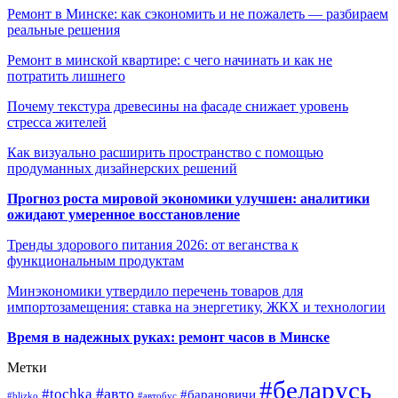
Ремонт в Минске: как сэкономить и не пожалеть — разбираем
реальные решения
Ремонт в минской квартире: с чего начинать и как не
потратить лишнего
Почему текстура древесины на фасаде снижает уровень
стресса жителей
Как визуально расширить пространство с помощью
продуманных дизайнерских решений
Прогноз роста мировой экономики улучшен: аналитики
ожидают умеренное восстановление
Тренды здорового питания 2026: от веганства к
функциональным продуктам
Минэкономики утвердило перечень товаров для
импортозамещения: ставка на энергетику, ЖКХ и технологии
Время в надежных руках: ремонт часов в Минске
Метки
#беларусь
#авто
#tochka
#барановичи
#blizko
#автобус