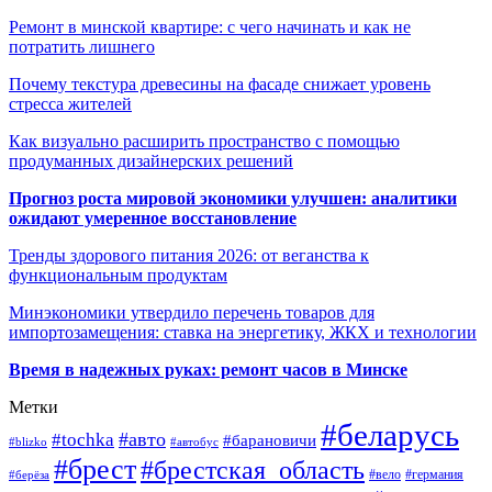
Ремонт в минской квартире: с чего начинать и как не
потратить лишнего
Почему текстура древесины на фасаде снижает уровень
стресса жителей
Как визуально расширить пространство с помощью
продуманных дизайнерских решений
Прогноз роста мировой экономики улучшен: аналитики
ожидают умеренное восстановление
Тренды здорового питания 2026: от веганства к
функциональным продуктам
Минэкономики утвердило перечень товаров для
импортозамещения: ставка на энергетику, ЖКХ и технологии
Время в надежных руках: ремонт часов в Минске
Метки
#беларусь
#авто
#tochka
#барановичи
#blizko
#автобус
#брест
#брестская_область
#германия
#вело
#берёза