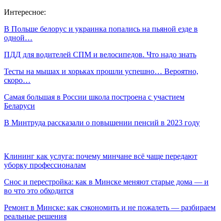
Интересное:
В Польше белорус и украинка попались на пьяной езде в
одной…
ПДД для водителей СПМ и велосипедов. Что надо знать
Тесты на мышах и хорьках прошли успешно… Вероятно,
скоро…
Самая большая в России школа построена с участием
Беларуси
В Минтруда рассказали о повышении пенсий в 2023 году
Клининг как услуга: почему минчане всё чаще передают
уборку профессионалам
Снос и перестройка: как в Минске меняют старые дома — и
во что это обходится
Ремонт в Минске: как сэкономить и не пожалеть — разбираем
реальные решения