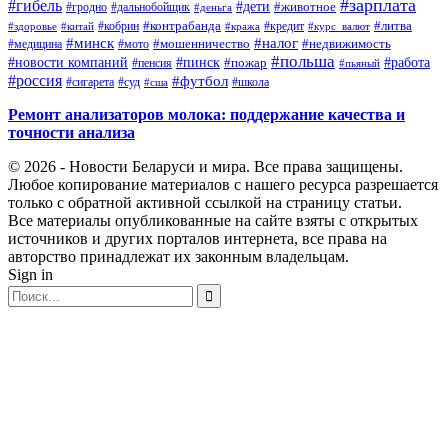
#зарплата
#гибель
#дети
#животное
#дальнобойщик
#гродно
#деньга
#контрабанда
#литва
#кредит
#здоровье
#китай
#кобрин
#кража
#курс_валют
#минск
#налог
#мото
#мошенничество
#недвижимость
#медицина
#польша
#работа
#новости компаний
#пинск
#пожар
#пенсия
#пьяный
#россия
#футбол
#сигарета
#суд
#школа
#сша
Ремонт анализаторов молока: поддержание качества и
точности анализа
© 2026 - Новости Беларуси и мира. Все права защищены.
Любое копирование материалов с нашего ресурса разрешается
только с обратной активной ссылкой на страницу статьи.
Все материалы опубликованные на сайте взяты с открытых
источников и других порталов интернета, все права на
авторство принадлежат их законным владельцам.
Sign in