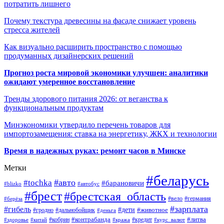
потратить лишнего
Почему текстура древесины на фасаде снижает уровень
стресса жителей
Как визуально расширить пространство с помощью
продуманных дизайнерских решений
Прогноз роста мировой экономики улучшен: аналитики
ожидают умеренное восстановление
Тренды здорового питания 2026: от веганства к
функциональным продуктам
Минэкономики утвердило перечень товаров для
импортозамещения: ставка на энергетику, ЖКХ и технологии
Время в надежных руках: ремонт часов в Минске
Метки
#беларусь
#авто
#tochka
#барановичи
#blizko
#автобус
#брест
#брестская_область
#германия
#вело
#берёза
#зарплата
#гибель
#дети
#животное
#дальнобойщик
#гродно
#деньга
#контрабанда
#литва
#кредит
#здоровье
#китай
#кобрин
#кража
#курс_валют