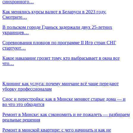
синхронного…
Как менялись курсы валют в Беларуси в 2023 году.
Смотрите…
В польском городе Гданьск задержали двух 25-летних
украинцев…
Соревнования пловцов по программе II Игр стран СНГ
стартуют…
Какое наказание грозит тому, кто выбрасывает в окна все
что…
Клининг как услуга: почему минчане всё чаще передают
уборку профессионалам
Снос и перестройка: как в Минске меняют старые дома — и
во что это обходится
Ремонт в Минске: как сэкономить и не пожалеть — разбираем
реальные решения
Ремонт в минской квартире: с чего начинать и как не