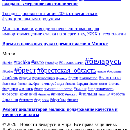
ожидают умеренное восстановление
Тренды здорового питания 2026: от веганства к
функциональным продуктам
Минэкономики утвердило перечень товаров для
импортозамещения: ставка на энергетику, ЖКХ и технологии
Время в надежных руках: ремонт часов в Минске
Метки
#беларусь
#авто
#tochka
#барановичи
#blizko
#автобус
#брест
#брестская_область
#германия
#вело
#берёза
#зарплата
#гибель
#дети
#животное
#дальнобойщик
#гродно
#деньга
#контрабанда
#литва
#кредит
#здоровье
#китай
#кобрин
#кража
#курс_валют
#минск
#налог
#мото
#мошенничество
#недвижимость
#медицина
#польша
#работа
#новости компаний
#пинск
#пожар
#пенсия
#пьяный
#россия
#футбол
#сигарета
#суд
#школа
#сша
Ремонт анализаторов молока: поддержание качества и
точности анализа
© 2026 - Новости Беларуси и мира. Все права защищены.
Любое копирование материалов с нашего ресурса разрешается