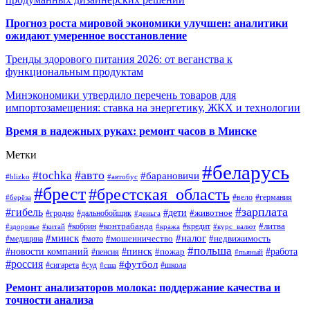
Прогноз роста мировой экономики улучшен: аналитики
ожидают умеренное восстановление
Тренды здорового питания 2026: от веганства к
функциональным продуктам
Минэкономики утвердило перечень товаров для
импортозамещения: ставка на энергетику, ЖКХ и технологии
Время в надежных руках: ремонт часов в Минске
Метки
#беларусь
#авто
#tochka
#барановичи
#blizko
#автобус
#брест
#брестская_область
#германия
#вело
#берёза
#зарплата
#гибель
#дети
#животное
#дальнобойщик
#гродно
#деньга
#контрабанда
#литва
#кредит
#здоровье
#китай
#кобрин
#кража
#курс_валют
#минск
#налог
#мото
#мошенничество
#недвижимость
#медицина
#польша
#работа
#новости компаний
#пинск
#пожар
#пенсия
#пьяный
#россия
#футбол
#сигарета
#суд
#школа
#сша
Ремонт анализаторов молока: поддержание качества и
точности анализа