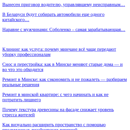
Вынесен приговор водителю, управлявшему неисправным…
В Беларуси будут собирать автомобили еще одного
китайского…
Наравне с мужчинами: Соболенко – самая зарабатывающая…
Клининг как услуга: почему минчане всё чаще передают
уборку профессионалам
Снос и перестройка: как в Минске меняют старые дома — и
во что это обходится
Ремонт в Минске: как сэкономить и не пожалеть — разбираем
реальные решения
Ремонт в минской квартире: с чего начинать и как не
потратить лишнего
Почему текстура древесины на фасаде снижает уровень
стресса жителей
Как визуально расширить пространство с помощью
продуманных дизайнерских решений