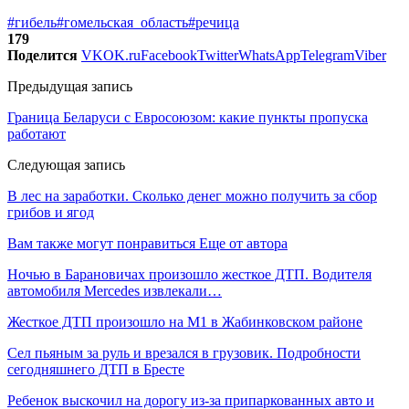
#гибель
#гомельская_область
#речица
179
Поделится
VK
OK.ru
Facebook
Twitter
WhatsApp
Telegram
Viber
Предыдущая запись
Граница Беларуси с Евросоюзом: какие пункты пропуска
работают
Следующая запись
В лес на заработки. Сколько денег можно получить за сбор
грибов и ягод
Вам также могут понравиться
Еще от автора
Ночью в Барановичах произошло жесткое ДТП. Водителя
автомобиля Mercedes извлекали…
Жесткое ДТП произошло на М1 в Жабинковском районе
Сел пьяным за руль и врезался в грузовик. Подробности
сегодняшнего ДТП в Бресте
Ребенок выскочил на дорогу из-за припаркованных авто и