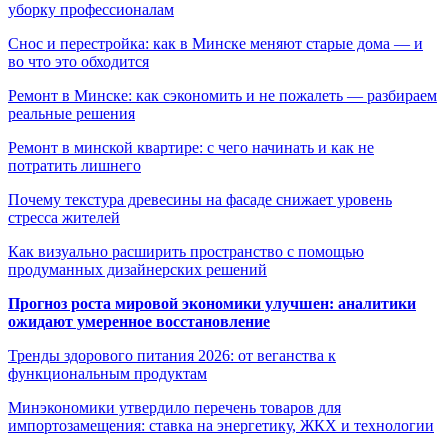
уборку профессионалам
Снос и перестройка: как в Минске меняют старые дома — и
во что это обходится
Ремонт в Минске: как сэкономить и не пожалеть — разбираем
реальные решения
Ремонт в минской квартире: с чего начинать и как не
потратить лишнего
Почему текстура древесины на фасаде снижает уровень
стресса жителей
Как визуально расширить пространство с помощью
продуманных дизайнерских решений
Прогноз роста мировой экономики улучшен: аналитики
ожидают умеренное восстановление
Тренды здорового питания 2026: от веганства к
функциональным продуктам
Минэкономики утвердило перечень товаров для
импортозамещения: ставка на энергетику, ЖКХ и технологии