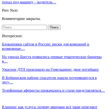
попал под машину – водитель…
Prev
Next
Комментарии закрыты.
Интересное:
Блокировки сайтов в России: риски для компаний и
возможные…
На улицах Бреста появились первые тематические баннеры
в…
Ужасное ДТП произошло на Гомельщине: двое погибших
В Кобринском районе спасатели нашли потерявшегося в
лесу…
Телефонные аферисты прокачались и стали представляться…
Клининг как услуга: почему минчане всё чаще передают