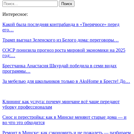
Интересное:
Какой была последняя контрабанда в «Тверячюсе» перед
его…
Трамп выгнал Зеленского из Белого дома: переговоры…
ОЭСР понизила прогноз роста мировой экономики на 2025
год:…
Брестчанка Анастасия Шкурдай победила в семи видах
программы…
За мебелью для школьников только в AksHome в Бресте! До…
Клининг как услуга: почему минчане всё чаще передают
уборку профессионалам
Снос и перестройка: как в Минске меняют старые дома — и
во что это обходится
Ремонт в Минске: как сэкономить и не пожалеть — разбираем