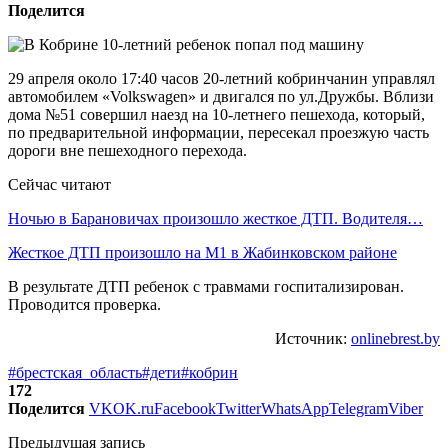
Поделится
29 апреля около 17:40 часов 20-летний кобринчанин управлял
автомобилем «Volkswagen» и двигался по ул.Дружбы. Вблизи
дома №51 совершил наезд на 10-летнего пешехода, который,
по предварительной информации, пересекал проезжую часть
дороги вне пешеходного перехода.
Сейчас читают
Ночью в Барановичах произошло жесткое ДТП. Водителя…
Жесткое ДТП произошло на М1 в Жабинковском районе
В результате ДТП ребенок с травмами госпитализирован.
Проводится проверка.
Источник:
onlinebrest.by
#брестская_область
#дети
#кобрин
172
Поделится
VK
OK.ru
Facebook
Twitter
WhatsApp
Telegram
Viber
Предыдущая запись