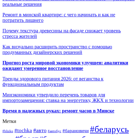
реальные решения
Ремонт в минской квартире: с чего начинать и как не
потратить лишнего
Почему текстура древесины на фасаде снижает уровень
стресса жителей
Как визуально расширить пространство с помощью
продуманных дизайнерских решений
Прогноз роста мировой экономики улучшен: аналитики
ожидают умеренное восстановление
Тренды здорового питания 2026: от веганства к
функциональным продуктам
Минэкономики утвердило перечень товаров для
импортозамещения: ставка на энергетику, ЖКХ и технологии
Время в надежных руках: ремонт часов в Минске
Метки
#беларусь
#авто
#tochka
#барановичи
#blizko
#автобус