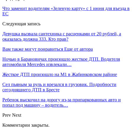
Что заменит водителям «Зеленую карту» с 1 июня для въезда в
ЕС
Следующая запись
Девушка вызвала сантехника с расценками от 20 рублей, а
оказалась должна 333. Кто прав?
Вам также могут понравиться
Еще от автора
Ночью в Барановичах произошло жесткое ДТП. Водителя
автомобиля Mercedes извлекали…
Жесткое ДТП произошло на М1 в Жабинковском районе
Сел пьяным за руль и врезался в грузовик. Подробности
сегодняшнего ДТП в Бресте
Ребенок выскочил на дорогу из-за припаркованных авто и
попал под машину – водитель…
Prev
Next
Комментарии закрыты.