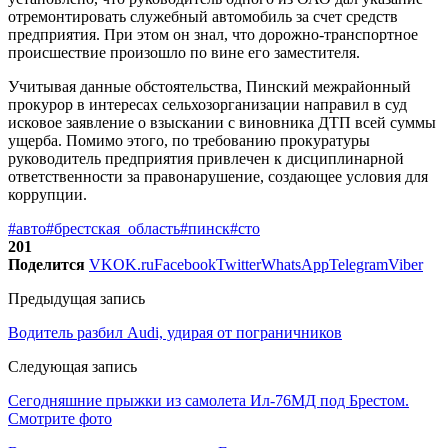
отремонтировать служебный автомобиль за счет средств
предприятия. При этом он знал, что дорожно-транспортное
происшествие произошло по вине его заместителя.
Учитывая данные обстоятельства, Пинский межрайонный
прокурор в интересах сельхозорганизации направил в суд
исковое заявление о взыскании с виновника ДТП всей суммы
ущерба. Помимо этого, по требованию прокуратуры
руководитель предприятия привлечен к дисциплинарной
ответственности за правонарушение, создающее условия для
коррупции.
#авто
#брестская_область
#пинск
#сто
201
Поделится
VK
OK.ru
Facebook
Twitter
WhatsApp
Telegram
Viber
Предыдущая запись
Водитель разбил Audi, удирая от пограничников
Следующая запись
Сегодняшние прыжки из самолета Ил-76МД под Брестом.
Смотрите фото