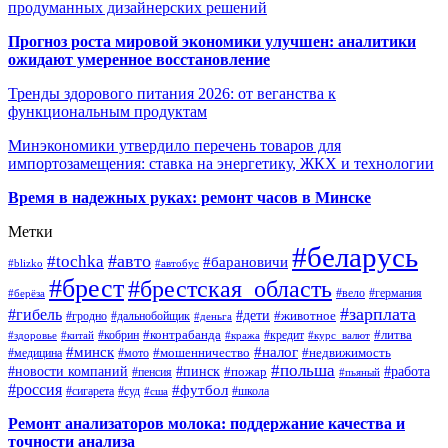
продуманных дизайнерских решений
Прогноз роста мировой экономики улучшен: аналитики
ожидают умеренное восстановление
Тренды здорового питания 2026: от веганства к
функциональным продуктам
Минэкономики утвердило перечень товаров для
импортозамещения: ставка на энергетику, ЖКХ и технологии
Время в надежных руках: ремонт часов в Минске
Метки
#беларусь
#авто
#tochka
#барановичи
#blizko
#автобус
#брест
#брестская_область
#германия
#вело
#берёза
#зарплата
#гибель
#дети
#животное
#дальнобойщик
#гродно
#деньга
#контрабанда
#литва
#кредит
#здоровье
#китай
#кобрин
#кража
#курс_валют
#минск
#налог
#мото
#мошенничество
#недвижимость
#медицина
#польша
#работа
#новости компаний
#пинск
#пожар
#пенсия
#пьяный
#россия
#футбол
#сигарета
#суд
#школа
#сша
Ремонт анализаторов молока: поддержание качества и
точности анализа