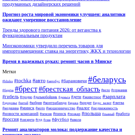
продуманных дизайнерских решений
Прогноз роста мировой экономики улучшен: аналитики
ожидают умеренное восстановление
Тренды здорового питания 2026: от веганства к
функциональным продуктам
Минэкономики утвердило перечень товаров для
импортозамещения: ставка на энергетику, ЖКХ и технологии
Время в надежных руках: ремонт часов в Минске
Метки
#беларусь
#авто
#tochka
#барановичи
#blizko
#автобус
#брест
#брестская_область
#германия
#вело
#берёза
#зарплата
#гибель
#дети
#животное
#дальнобойщик
#гродно
#деньга
#контрабанда
#литва
#кредит
#здоровье
#китай
#кобрин
#кража
#курс_валют
#минск
#налог
#мото
#мошенничество
#недвижимость
#медицина
#польша
#работа
#новости компаний
#пинск
#пожар
#пенсия
#пьяный
#россия
#футбол
#сигарета
#суд
#школа
#сша
Ремонт анализаторов молока: поддержание качества и
точности анализа