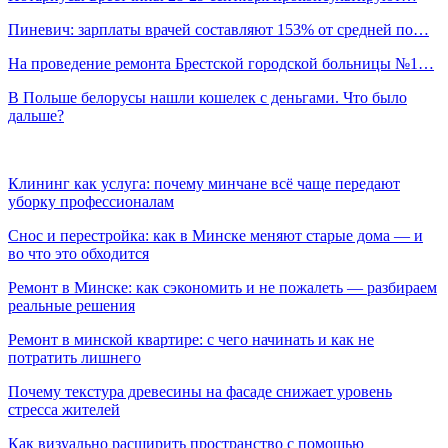
Пиневич: зарплаты врачей составляют 153% от средней по…
На проведение ремонта Брестской городской больницы №1…
В Польше белорусы нашли кошелек с деньгами. Что было
дальше?
Клининг как услуга: почему минчане всё чаще передают
уборку профессионалам
Снос и перестройка: как в Минске меняют старые дома — и
во что это обходится
Ремонт в Минске: как сэкономить и не пожалеть — разбираем
реальные решения
Ремонт в минской квартире: с чего начинать и как не
потратить лишнего
Почему текстура древесины на фасаде снижает уровень
стресса жителей
Как визуально расширить пространство с помощью