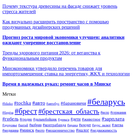
Почему текстура древесины на фасаде снижает уровень
стресса жителей
Как визуально расширить пространство с помощью
продуманных дизайнерских решений
Прогноз роста мировой экономики улучшен: аналитики
ожидают умеренное восстановление
Тренды здорового питания 2026: от веганства к
функциональным продуктам
Минэкономики утвердило перечень товаров для
импортозамещения: ставка на энергетику, ЖКХ и технологии
Время в надежных руках: ремонт часов в Минске
Метки
#беларусь
#авто
#tochka
#барановичи
#blizko
#автобус
#брест
#брестская_область
#германия
#вело
#берёза
#зарплата
#гибель
#дети
#животное
#дальнобойщик
#гродно
#деньга
#контрабанда
#литва
#кредит
#здоровье
#китай
#кобрин
#кража
#курс_валют
#минск
#налог
#мото
#мошенничество
#недвижимость
#медицина