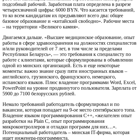
подсобный рабочий. Заработная плата определена в разрезе
четырехзначной цифры: 6000 BYN. Что касается требований,
то ко всем кандидатам их предъявляют всего два: общее
базовое образование и «китайский свободно». Рабочие места
– на территории «Великого камня».
Двигаемся дальше. «Высшее медицинское образование, опыт
работы в сфере здравоохранения на должностях специалистов
и/или руководителей от 7 лет, в том числе за пределами
Республики Беларусь», — это требования к специалисту по
работе с клиентами, которые сформулированы в объявлении
одной из минских организаций. Есть и еще некоторые
моменты: важно знание сразу пяти иностранных языков –
английского, грузинского, французского, немецкого,
испанского языков. Плюс владение программами Word, Excel,
PowerPoint на уровне продвинутого пользователя. Зарплата от
5900 до 7100 белорусских рублей.
Немало требований работодатель сформулировал и по
вакансии, которая попадает на 9-ое место сентябрьского топа.
Владение языком программирования C++, «желателен опыт
разработки на Plain C, опыт программирования
микроконтроллеров и отладки программ для них…».
Потенциальный работодатель – минская IT-фирма, которая
ищет инженера-программиста.