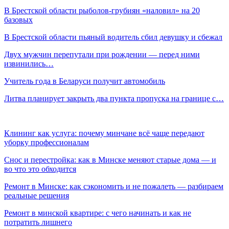
В Брестской области рыболов-грубиян «наловил» на 20
базовых
В Брестской области пьяный водитель сбил девушку и сбежал
Двух мужчин перепутали при рождении — перед ними
извинились…
Учитель года в Беларуси получит автомобиль
Литва планирует закрыть два пункта пропуска на границе с…
Клининг как услуга: почему минчане всё чаще передают
уборку профессионалам
Снос и перестройка: как в Минске меняют старые дома — и
во что это обходится
Ремонт в Минске: как сэкономить и не пожалеть — разбираем
реальные решения
Ремонт в минской квартире: с чего начинать и как не
потратить лишнего