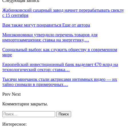
Следующая запись
Жабинковский сахарный завод начнет перерабатывать свеклу
с 15 сентября
Вам также могут понравиться
Еще от автора
Минэкономики утвердило перечень товаров для
импортозамещения: ставка на энергетику,…
Социальный выбор: как служить обществу в современном
мире
Европейский инвестиционный банк выделяет €70 млрд на
технологический сектор: ставка…
Тысячи минчанок стали актрисами интимных видео — их
тайно снимали в примерочных…
Prev
Next
Комментарии закрыты.
Интересное: