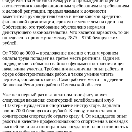
свидетельства Нацбанка Беларуси о прохождении оценки
соответствия квалификационным требованиям и требованиям
к деловой репутации, предъявляемым к должности
заместителя руководителя банка и небанковской кредитно-
финансовой организации, сроком не менее чем на один год.
Собственно, это требование обусловлено нормами
действующего законодательства. Что касается заработка, то он
определен в промежутке между 7875 – 9750 белорусских
рублей.
От 7500 до 9000 – предложение именно с таким уровнем
оплаты труда попадает на третье места рейтинга. Один из
подрядчиков в области свайного фундаментостроения ищет
начальника участка. Требования лаконичны: опыт работы в
сфере общестроительных работ, а также умение читать
чертежи, составлять сметы. Само рабочее место – в деревне
Борщевка Речицкого района Гомельской области.
Уже не в первый раз в зарплатном топе фигурирует
следующая вакансия: солигорский волейбольный клуб
«Шахтер» нуждается в спортсмене-инструкторе. Зарплата –
ровно 7000 белорусских рублей. К слову, таких ставок в
солигорском спортклубе отрыто сразу 4. От кандидатов опыт
работы в качестве профессионального спортсмена в командах
высшей лиги или иностранных государств плюс готовность к
режиму гибкого рабочего времени.