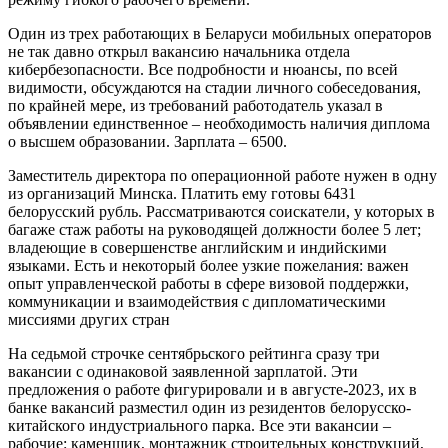
Один из трех работающих в Беларуси мобильных операторов
не так давно открыл вакансию начальника отдела
кибербезопасности. Все подробности и нюансы, по всей
видимости, обсуждаются на стадии личного собеседования,
по крайней мере, из требований работодатель указал в
объявлении единственное – необходимость наличия диплома
о высшем образовании. Зарплата – 6500.
Заместитель директора по операционной работе нужен в одну
из организаций Минска. Платить ему готовы 6431
белорусский рубль. Рассматриваются соискатели, у которых в
багаже стаж работы на руководящей должности более 5 лет;
владеющие в совершенстве английским и индийскими
языками. Есть и некоторый более узкие пожелания: важен
опыт управленческой работы в сфере визовой поддержки,
коммуникации и взаимодействия с дипломатическими
миссиями других стран
На седьмой строчке сентябрьского рейтинга сразу три
вакансии с одинаковой заявленной зарплатой. Эти
предложения о работе фигурировали и в августе-2023, их в
банке вакансий разместил один из резидентов белорусско-
китайского индустриального парка. Все эти вакансии –
рабочие: каменщик, монтажник строительных конструкций,