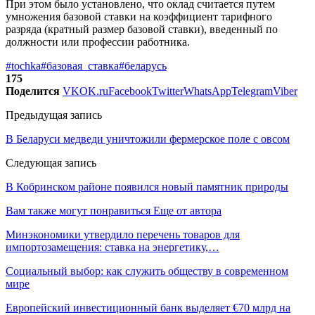
При этом было установлено, что оклад считается путем
умножения базовой ставки на коэффициент тарифного
разряда (кратный размер базовой ставки), введенный по
должности или профессии работника.
#tochka
#базовая_ставка
#беларусь
175
Поделится
VK
OK.ru
Facebook
Twitter
WhatsApp
Telegram
Viber
Предыдущая запись
В Беларуси медведи уничтожили фермерское поле с овсом
Следующая запись
В Кобринском районе появился новый памятник природы
Вам также могут понравиться
Еще от автора
Минэкономики утвердило перечень товаров для
импортозамещения: ставка на энергетику,…
Социальный выбор: как служить обществу в современном
мире
Европейский инвестиционный банк выделяет €70 млрд на