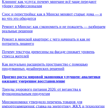
Клининг как услуга: почему минчане всё чаще передают
уборку профессионалам
Снос и перестройка: как в Минске меняют старые дома — и
во что это обходится
Ремонт в Минске: как сэкономить и не пожалеть — разбираем
реальные решения
Ремонт в минской квартире: с чего начинать и как не
потратить лишнего
Почему текстура древесины на фасаде снижает уровень
стресса жителей
Как визуально расширить пространство с помощью
продуманных дизайнерских решений
Прогноз роста мировой экономики улучшен: аналитики
ожидают умеренное восстановление
Тренды здорового питания 2026: от веганства к
функциональным продуктам
Минэкономики утвердило перечень товаров для
импортозамещения: ставка на энергетику, ЖКХ и технологии