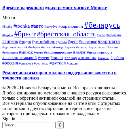
Время в надежных руках: ремонт часов в Минске
Метки
#беларусь
#авто
#tochka
#барановичи
#blizko
#автобус
#брест
#брестская_область
#германия
#вело
#берёза
#зарплата
#гибель
#дети
#животное
#дальнобойщик
#гродно
#деньга
#контрабанда
#литва
#кредит
#здоровье
#китай
#кобрин
#кража
#курс_валют
#минск
#налог
#мото
#мошенничество
#недвижимость
#медицина
#польша
#работа
#новости компаний
#пинск
#пожар
#пенсия
#пьяный
#россия
#футбол
#сигарета
#суд
#школа
#сша
Ремонт анализаторов молока: поддержание качества и
точности анализа
© 2026 - Новости Беларуси и мира. Все права защищены.
Любое копирование материалов с нашего ресурса разрешается
только с обратной активной ссылкой на страницу статьи.
Все материалы опубликованные на сайте взяты с открытых
источников и других порталов интернета, все права на
авторство принадлежат их законным владельцам.
Sign in