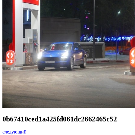
0b67410ced1a425fd061dc2662465c52
следующий