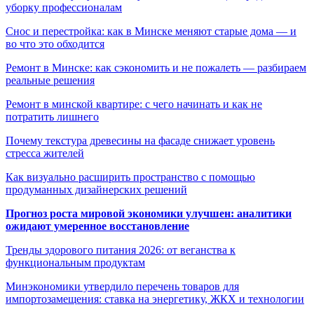
уборку профессионалам
Снос и перестройка: как в Минске меняют старые дома — и
во что это обходится
Ремонт в Минске: как сэкономить и не пожалеть — разбираем
реальные решения
Ремонт в минской квартире: с чего начинать и как не
потратить лишнего
Почему текстура древесины на фасаде снижает уровень
стресса жителей
Как визуально расширить пространство с помощью
продуманных дизайнерских решений
Прогноз роста мировой экономики улучшен: аналитики
ожидают умеренное восстановление
Тренды здорового питания 2026: от веганства к
функциональным продуктам
Минэкономики утвердило перечень товаров для
импортозамещения: ставка на энергетику, ЖКХ и технологии