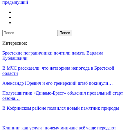
предыдущий
Интересное:
Брестские пограничники почтили память Варлама
Кублашвили
В МЧС рассказали, что натворила непогода в Брестской
области
Александр Юревич и его тренерский штаб покинули…
Полузащитник «Динамо-Брест» объяснил провальный старт
сезона…
В Кобринском районе появился новый памятник природы
Клининг как услуга: почему минчане всё чаще передают