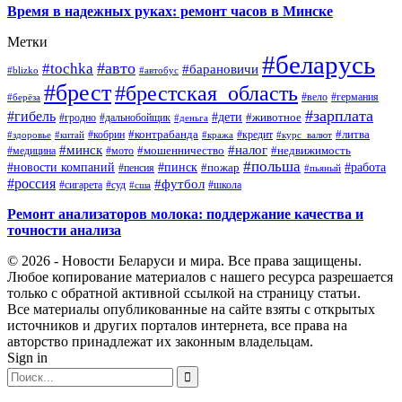
Время в надежных руках: ремонт часов в Минске
Метки
#беларусь
#авто
#tochka
#барановичи
#blizko
#автобус
#брест
#брестская_область
#германия
#вело
#берёза
#зарплата
#гибель
#дети
#животное
#дальнобойщик
#гродно
#деньга
#контрабанда
#литва
#кредит
#здоровье
#китай
#кобрин
#кража
#курс_валют
#минск
#налог
#мото
#мошенничество
#недвижимость
#медицина
#польша
#работа
#новости компаний
#пинск
#пожар
#пенсия
#пьяный
#россия
#футбол
#сигарета
#суд
#школа
#сша
Ремонт анализаторов молока: поддержание качества и
точности анализа
© 2026 - Новости Беларуси и мира. Все права защищены.
Любое копирование материалов с нашего ресурса разрешается
только с обратной активной ссылкой на страницу статьи.
Все материалы опубликованные на сайте взяты с открытых
источников и других порталов интернета, все права на
авторство принадлежат их законным владельцам.
Sign in