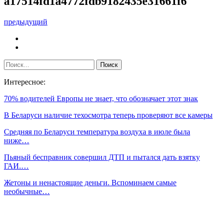
a17514fd1a4772fdb9182435e31661f6
предыдущий
Интересное:
70% водителей Европы не знает, что обозначает этот знак
В Беларуси наличие техосмотра теперь проверяют все камеры
Средняя по Беларуси температура воздуха в июле была
ниже…
Пьяный бесправник совершил ДТП и пытался дать взятку
ГАИ.…
Жетоны и ненастоящие деньги. Вспоминаем самые
необычные…