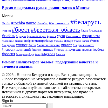
Время в надежных руках: ремонт часов в Минске
Метки
#беларусь
#авто
#tochka
#барановичи
#blizko
#автобус
#брест
#брестская_область
#германия
#вело
#берёза
#зарплата
#гибель
#дети
#животное
#дальнобойщик
#гродно
#деньга
#контрабанда
#литва
#кредит
#здоровье
#китай
#кобрин
#кража
#курс_валют
#минск
#налог
#мото
#мошенничество
#недвижимость
#медицина
#польша
#работа
#новости компаний
#пинск
#пожар
#пенсия
#пьяный
#россия
#футбол
#сигарета
#суд
#школа
#сша
Ремонт анализаторов молока: поддержание качества и
точности анализа
© 2026 - Новости Беларуси и мира. Все права защищены.
Любое копирование материалов с нашего ресурса разрешается
только с обратной активной ссылкой на страницу статьи.
Все материалы опубликованные на сайте взяты с открытых
источников и других порталов интернета, все права на
авторство принадлежат их законным владельцам.
Sign in