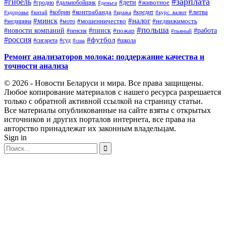
#зарплата
#гибель
#дети
#животное
#дальнобойщик
#гродно
#деньга
#контрабанда
#литва
#кредит
#здоровье
#китай
#кобрин
#кража
#курс_валют
#минск
#налог
#мото
#мошенничество
#недвижимость
#медицина
#польша
#работа
#новости компаний
#пинск
#пожар
#пенсия
#пьяный
#россия
#футбол
#сигарета
#суд
#школа
#сша
Ремонт анализаторов молока: поддержание качества и
точности анализа
© 2026 - Новости Беларуси и мира. Все права защищены.
Любое копирование материалов с нашего ресурса разрешается
только с обратной активной ссылкой на страницу статьи.
Все материалы опубликованные на сайте взяты с открытых
источников и других порталов интернета, все права на
авторство принадлежат их законным владельцам.
Sign in