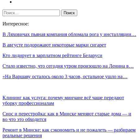
Интересное:
В Ляховичах пьяная компания обломала рога у инсталляции…
В августе подорожают некоторые марки сигарет
Кто лидирует в зарплатном рейтинге Беларуси
Стало известно, что сегодня утром произошло на Ленина в…
«На Варшаву осталось около 3 часов, остальное ушло на…
Клининг как услуга: почему минчане всё чаще передают
уборку профессионалам
Снос и перестройка: как в Минске меняют старые дома — и
во что это обходится
Ремонт в Минске: как сэкономить и не пожалеть — разбираем
реальные решения