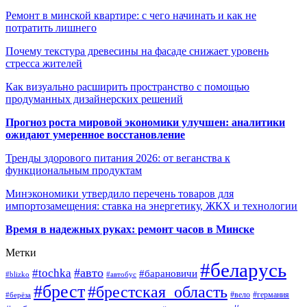
Ремонт в минской квартире: с чего начинать и как не
потратить лишнего
Почему текстура древесины на фасаде снижает уровень
стресса жителей
Как визуально расширить пространство с помощью
продуманных дизайнерских решений
Прогноз роста мировой экономики улучшен: аналитики
ожидают умеренное восстановление
Тренды здорового питания 2026: от веганства к
функциональным продуктам
Минэкономики утвердило перечень товаров для
импортозамещения: ставка на энергетику, ЖКХ и технологии
Время в надежных руках: ремонт часов в Минске
Метки
#беларусь
#авто
#tochka
#барановичи
#blizko
#автобус
#брест
#брестская_область
#германия
#вело
#берёза