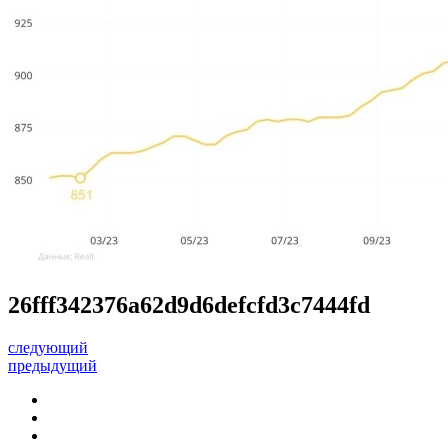
26fff342376a62d9d6defcfd3c7444fd
следующий
предыдущий