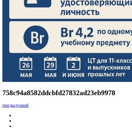
758c94a8582ddcbfd27832ad23eb9978
предыдущий