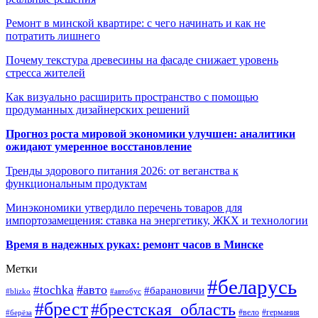
Ремонт в минской квартире: с чего начинать и как не
потратить лишнего
Почему текстура древесины на фасаде снижает уровень
стресса жителей
Как визуально расширить пространство с помощью
продуманных дизайнерских решений
Прогноз роста мировой экономики улучшен: аналитики
ожидают умеренное восстановление
Тренды здорового питания 2026: от веганства к
функциональным продуктам
Минэкономики утвердило перечень товаров для
импортозамещения: ставка на энергетику, ЖКХ и технологии
Время в надежных руках: ремонт часов в Минске
Метки
#беларусь
#авто
#tochka
#барановичи
#blizko
#автобус
#брест
#брестская_область
#германия
#вело
#берёза