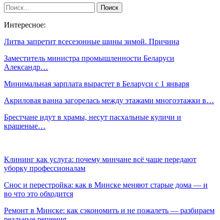
Интересное:
Литва запретит всесезонные шины зимой. Причина
Заместитель министра промышленности Беларуси
Александр…
Минимальная зарплата вырастет в Беларуси с 1 января
Акриловая ванна загорелась между этажами многоэтажки в…
Брестчане идут в храмы, несут пасхальные куличи и
крашеные…
Клининг как услуга: почему минчане всё чаще передают
уборку профессионалам
Снос и перестройка: как в Минске меняют старые дома — и
во что это обходится
Ремонт в Минске: как сэкономить и не пожалеть — разбираем
реальные решения