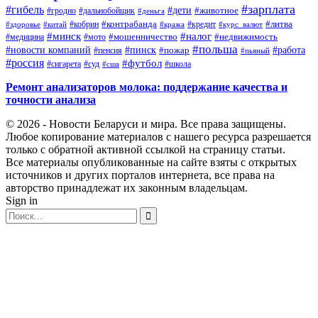
#зарплата
#гибель
#дети
#животное
#дальнобойщик
#гродно
#деньга
#контрабанда
#литва
#кредит
#здоровье
#китай
#кобрин
#кража
#курс_валют
#минск
#налог
#мото
#мошенничество
#недвижимость
#медицина
#польша
#работа
#новости компаний
#пинск
#пожар
#пенсия
#пьяный
#россия
#футбол
#сигарета
#суд
#школа
#сша
Ремонт анализаторов молока: поддержание качества и
точности анализа
© 2026 - Новости Беларуси и мира. Все права защищены.
Любое копирование материалов с нашего ресурса разрешается
только с обратной активной ссылкой на страницу статьи.
Все материалы опубликованные на сайте взяты с открытых
источников и других порталов интернета, все права на
авторство принадлежат их законным владельцам.
Sign in