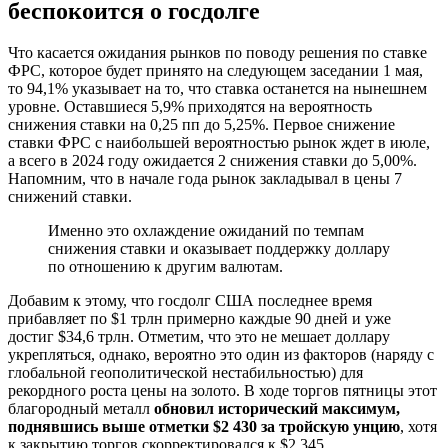
беспокоится о госдолге
Что касается ожидания рынков по поводу решения по ставке
ФРС, которое будет принято на следующем заседании 1 мая,
то 94,1% указывает на то, что ставка останется на нынешнем
уровне. Оставшиеся 5,9% приходятся на вероятность
снижения ставки на 0,25 пп до 5,25%. Первое снижение
ставки ФРС с наибольшей вероятностью рынок ждет в июле,
а всего в 2024 году ожидается 2 снижения ставки до 5,00%.
Напомним, что в начале года рынок закладывал в цены 7
снижений ставки.
Именно это охлаждение ожиданий по темпам
снижения ставки и оказывает поддержку доллару
по отношению к другим валютам.
Добавим к этому, что госдолг США последнее время
прибавляет по $1 трлн примерно каждые 90 дней и уже
достиг $34,6 трлн. Отметим, что это не мешает доллару
укрепляться, однако, вероятно это один из факторов (наряду с
глобальной геополитической нестабильностью) для
рекордного роста цены на золото. В ходе торгов пятницы этот
благородный металл
обновил исторический максимум,
поднявшись выше отметки $2 430 за тройскую унцию
, хотя
к закрытию торгов скорректировался к $2 345.