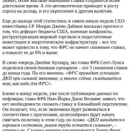
Значит, более высокие нынешние ставки сохранятся более
длительное время. А это автоматически приводит к росту
спроса на доллар, и его укрепление к другим валютам.
Еще до выхода этой статистики, в самом начале недели CEO
инвестбанка J.P. Morgan Джеми Даймон высказал прогноз о
том, что дефицит бюджета США, военные конфликты,
реструктуризация мировой торговли и недостаточные
инвестиции в энергетическую инфраструктуру – все это
может привести к тому, что ФРС не начнет снижение ставки,
а повысит ее до 8% и выше.
В свою очередь Джеймс Буллард, экс-глава ФРБ Сент-Луиса
поделился своим базовым сценарием – это 3 снижения ставки
до конца года. По его мнению, «
ФРС проводит успешную
ДКП при сильной экономике, и многое сейчас складывается
так, как надо для ФРС
».
Ближе к концу недели, уже после публикации данных по
инфляции, глава ФРБ Нью-Йорка Джон Вильямс заявил, что
нет необходимости снижать ставку в ближайшей перспективе.
Он полагает, что, если экономика будет развиваться в
соответствии с прогнозами, целесообразно будет начать
смягчать политику в этом году, но позже. «
ДКП находится в
хорошем состоянии, рынок труда остается сильным
», –
отметил он. Схожего мнения придерживается Ларри Финк,