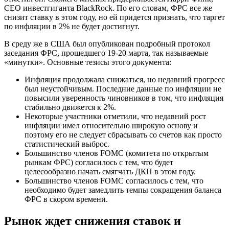
CEO инвестгиганта BlackRock. По его словам, ФРС все же
снизит ставку в этом году, но ей придется признать, что таргет
по инфляции в 2% не будет достигнут.
В среду же в США был опубликован подробный протокол
заседания ФРС, прошедшего 19-20 марта, так называемые
«минутки». Основные тезисы этого документа:
Инфляция продолжала снижаться, но недавний прогресс
был неустойчивым. Последние данные по инфляции не
повысили уверенность чиновников в том, что инфляция
стабильно движется к 2%.
Некоторые участники отметили, что недавний рост
инфляции имел относительно широкую основу и
поэтому его не следует сбрасывать со счетов как просто
статистический выброс.
Большинство членов FOMC (комитета по открытым
рынкам ФРС) согласилось с тем, что будет
целесообразно начать смягчать ДКП в этом году.
Большинство членов FOMC согласилось с тем, что
необходимо будет замедлить темпы сокращения баланса
ФРС в скором времени.
Рынок ждет снижения ставок и