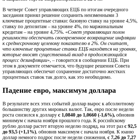
В четверг Совет управляющих ЕЦБ по итогам очередного
заседания принял решение сохранить неизменными 3
ключевые процентные ставки: базовую ставку на уровне 4,5%,
ставку по депозитам – на уровне 4%, по маржинальным
кредитам – на уровне 4,75%. «
Совет управляющих полон
решимости обеспечить своевременное возвращение инфляции
к среднесрочному целевому показателю в 2%. Он считает,
что ключевые процентные ставки ЕЦБ находятся на уровнях,
которые вносят существенный вклад в продолжающийся
процесс дезинфляци
и
», – говорится в сообщении ЕЦБ. При
этом в документе отмечается, что будущие решения Совета
управляющих обеспечат сохранение достаточно жестких
процентных ставок так долго, как это необходимо.
Падение евро, максимум доллара
В результате всех этих событий доллар вырос к абсолютному
большинству других мировых валют. Так, евро после недели
роста снизился к доллару
с 1,0840 до 1,0660 (-1,6%),
обновив
минимум с начала ноября прошлого года. К российскому
рублю доллар растет вторую неделю подряд, на этот раз
с 92,5
до 93,5 (+1,1%)
, обновив максимум с начала ноября. К юаню
доллар немного подрос после недели снижения,
с 7,26 до 7,27