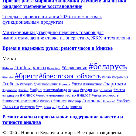
Прогноз роста мировой экономики улучшен: аналитики
ожидают умеренное восстановление
Тренды здорового питания 2026: от веганства к
функциональным продуктам
Минэкономики утвердило перечень товаров для
импортозамещения: ставка на энергетику, ЖКХ и технологии
Время в надежных руках: ремонт часов в Минске
Метки
#беларусь
#авто
#tochka
#барановичи
#blizko
#автобус
#брест
#брестская_область
#германия
#вело
#берёза
#зарплата
#гибель
#дети
#животное
#дальнобойщик
#гродно
#деньга
#контрабанда
#литва
#кредит
#здоровье
#китай
#кобрин
#кража
#курс_валют
#минск
#налог
#мото
#мошенничество
#недвижимость
#медицина
#польша
#работа
#новости компаний
#пинск
#пожар
#пенсия
#пьяный
#россия
#футбол
#сигарета
#суд
#школа
#сша
Ремонт анализаторов молока: поддержание качества и
точности анализа
© 2026 - Новости Беларуси и мира. Все права защищены.