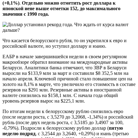
(+0,1%)
.
Отдельно можно отметить рост доллара к
японской иене выше отметки 152, до максимального
значения с 1990 года.
Что касается белорусского рубля, то он укрепился к евро и
российской валюте, но уступил доллару и юаню.
ЕАБР в начале завершившейся недели в своем регулярном
макрообзоре обратил внимание на международные активы
Беларуси. Аналитики банка отмечают, что ЗВР в Беларуси
выросли на $133,9 млн за март и составили $8 352,5 млн на
начало апреля. Ключевой причиной стало повышение цен на
золото на 8,1% в марте, что увеличило его стоимость в составе
резервов на $291 млн. Резервные активы в иностранной
валюте снизились на $158,1 млн. С начала года общий
уровень резервов вырос на $225,1 млн.
По итогам недели к белорусскому рублю снизились евро
(после недели роста, с 3,5270 до 3,2068, -1,34%) и российский
рубль (после двух недель роста, с 3,5185 до 3,4907 за 100,
-0,79%). Подросли к белорусскому рублю доллар (
пятую
неделю подряд
, с 3,2544 до 3,2640, +0,29%) и юань (третью