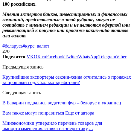
100 российских.
Мнения экспертов банков, инвестиционных и финансовых
компаний, представленные в этой рубрике, могут не
совпадать с мнением редакции и не являются офертой или
рекомендацией к покупке или продаже каких-либо активов
или валют.
#беларусь
#курс_валют
270
Поделится
VK
OK.ru
Facebook
Twitter
WhatsApp
Telegram
Viber
Предыдущая запись
Крупнейшие экспортеры секонд-хенда отчитались о продажах
за прошлый год. Сколько заработали?
Следующая запись
В Баварии подрались водители фур – белорус и украинец
Вам также могут понравиться
Еще от автора
Минэкономики утвердило перечень товаров для
импортозамещения: ставка на энергетику,…