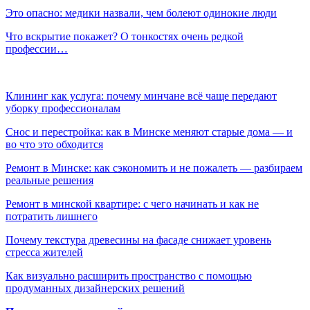
Это опасно: медики назвали, чем болеют одинокие люди
Что вскрытие покажет? О тонкостях очень редкой
профессии…
Клининг как услуга: почему минчане всё чаще передают
уборку профессионалам
Снос и перестройка: как в Минске меняют старые дома — и
во что это обходится
Ремонт в Минске: как сэкономить и не пожалеть — разбираем
реальные решения
Ремонт в минской квартире: с чего начинать и как не
потратить лишнего
Почему текстура древесины на фасаде снижает уровень
стресса жителей
Как визуально расширить пространство с помощью
продуманных дизайнерских решений