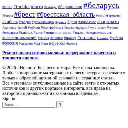
#беларусь
#авто
#tochka
#барановичи
#blizko
#автобус
#брест
#брестская_область
#германия
#вело
#берёза
#зарплата
#гибель
#дети
#животное
#дальнобойщик
#гродно
#деньга
#контрабанда
#литва
#кредит
#здоровье
#китай
#кобрин
#кража
#курс_валют
#минск
#налог
#мото
#мошенничество
#недвижимость
#медицина
#польша
#работа
#новости компаний
#пинск
#пожар
#пенсия
#пьяный
#россия
#футбол
#сигарета
#суд
#школа
#сша
Ремонт анализаторов молока: поддержание качества и
точности анализа
© 2026 - Новости Беларуси и мира. Все права защищены.
Любое копирование материалов с нашего ресурса разрешается
только с обратной активной ссылкой на страницу статьи.
Все материалы опубликованные на сайте взяты с открытых
источников и других порталов интернета, все права на
авторство принадлежат их законным владельцам.
Sign in