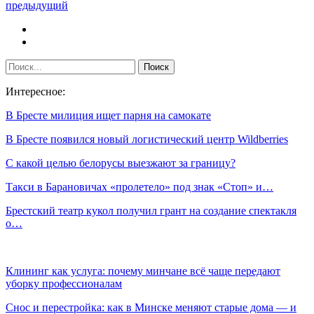
предыдущий
Интересное:
В Бресте милиция ищет парня на самокате
В Бресте появился новый логистический центр Wildberries
С какой целью белорусы выезжают за границу?
Такси в Барановичах «пролетело» под знак «Стоп» и…
Брестский театр кукол получил грант на создание спектакля
о…
Клининг как услуга: почему минчане всё чаще передают
уборку профессионалам
Снос и перестройка: как в Минске меняют старые дома — и