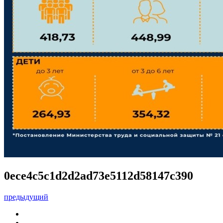
0ece4c5c1d2d2ad73e5112d58147c390
предыдущий