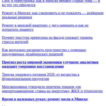
Снос и перестройка: как в Минске меняют старые дома — и
во что это обходится
Ремонт в Минске: как сэкономить и не пожалеть — разбираем
реальные решения
Ремонт в минской квартире: с чего начинать и как не
потратить лишнего
Почему текстура древесины на фасаде снижает уровень
стресса жителей
Как визуально расширить пространство с помощью
продуманных дизайнерских решений
Прогноз роста мировой экономики улучшен: аналитики
ожидают умеренное восстановление
Тренды здорового питания 2026: от веганства к
функциональным продуктам
Минэкономики утвердило перечень товаров для
импортозамещения: ставка на энергетику, ЖКХ и технологии
Время в надежных руках: ремонт часов в Минске