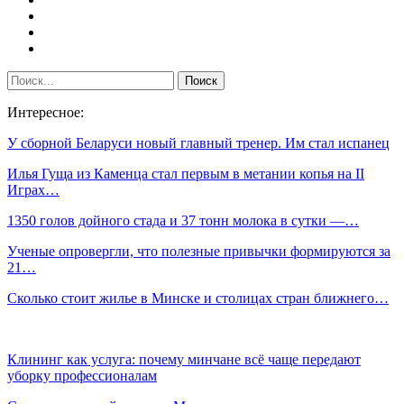
Интересное:
У сборной Беларуси новый главный тренер. Им стал испанец
Илья Гуща из Каменца стал первым в метании копья на II
Играх…
1350 голов дойного стада и 37 тонн молока в сутки —…
Ученые опровергли, что полезные привычки формируются за
21…
Сколько стоит жилье в Минске и столицах стран ближнего…
Клининг как услуга: почему минчане всё чаще передают
уборку профессионалам