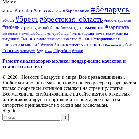
Метки
#беларусь
#авто
#tochka
#барановичи
#blizko
#автобус
#брест
#брестская_область
#германия
#вело
#берёза
#зарплата
#гибель
#дети
#животное
#дальнобойщик
#гродно
#деньга
#контрабанда
#литва
#кредит
#здоровье
#китай
#кобрин
#кража
#курс_валют
#минск
#налог
#мото
#мошенничество
#недвижимость
#медицина
#польша
#работа
#новости компаний
#пинск
#пожар
#пенсия
#пьяный
#россия
#футбол
#сигарета
#суд
#школа
#сша
Ремонт анализаторов молока: поддержание качества и
точности анализа
© 2026 - Новости Беларуси и мира. Все права защищены.
Любое копирование материалов с нашего ресурса разрешается
только с обратной активной ссылкой на страницу статьи.
Все материалы опубликованные на сайте взяты с открытых
источников и других порталов интернета, все права на
авторство принадлежат их законным владельцам.
Sign in