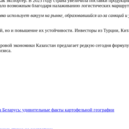
ак экспортёр. В 2023 году страна увеличила поставки продукции
ало возможным благодаря налаживанию логистических маршруто
ко использует вакуум на рынке, образовавшийся из-за санкций и 
ий, но и повышение их устойчивости. Инвесторы из Турции, Кит
ровой экономики Казахстан предлагает редкую сегодня формулу:
изиса.
ма Беларусь: удивительные факты картофельной географии