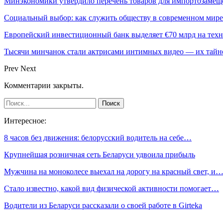
Минэкономики утвердило перечень товаров для импортозамеще
Социальный выбор: как служить обществу в современном мире
Европейский инвестиционный банк выделяет €70 млрд на техн
Тысячи минчанок стали актрисами интимных видео — их тай
Prev
Next
Комментарии закрыты.
Интересное:
8 часов без движения: белорусский водитель на себе…
Крупнейшая розничная сеть Беларуси удвоила прибыль
Мужчина на моноколесе выехал на дорогу на красный свет, и
Стало известно, какой вид физической активности помогает…
Водители из Беларуси рассказали о своей работе в Girteka