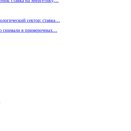
ния: ставка на энергетику,…
ологический сектор: ставка…
но снимали в примерочных…
…