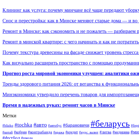
Клининг как услуга: почему минчане всё чаще передают убор
Снос и перестройка: как в Минске меняют старые дома — и во 
Ремонт в Минске: как сэкономить и не пожалеть — разбираем 
Ремонт в минской квартире: с чего начинать и как не потратит
Почему текстура древесины на фасаде снижает уровень стресс
Как визуально расширить пространство с помощью продуманн
Прогноз роста мировой экономики улучшен: аналитики ожи
Тренды здорового питания 2026: от веганства к функциональн
Минэкономики утвердило перечень товаров для импортозамеще
Время в надежных руках: ремонт часов в Минске
Метки
#беларусь
#авто
#tochka
#барановичи
#blizko
#автобус
#бер
#ми
#контрабанда
#литва
#кредит
#китай
#кобрин
#кража
#курс_валют
#медицина
#футбол
#школа