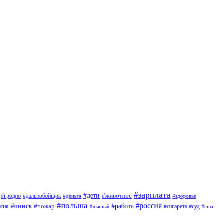
#зарплата
#дети
#животное
#дальнобойщик
#гродно
#деньга
#здоровье
#польша
#россия
#работа
#пинск
#пожар
#сигарета
#суд
нсия
#пьяный
#сша