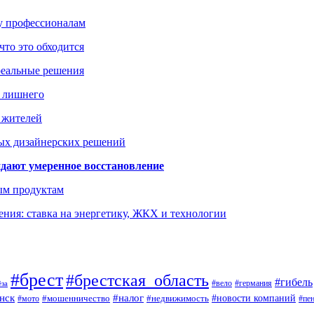
ку профессионалам
что это обходится
реальные решения
ь лишнего
а жителей
ых дизайнерских решений
дают умеренное восстановление
ым продуктам
ния: ставка на энергетику, ЖКХ и технологии
#брест
#брестская_область
#гибель
#германия
#вело
ёза
нск
#налог
#новости компаний
#мото
#мошенничество
#недвижимость
#пе