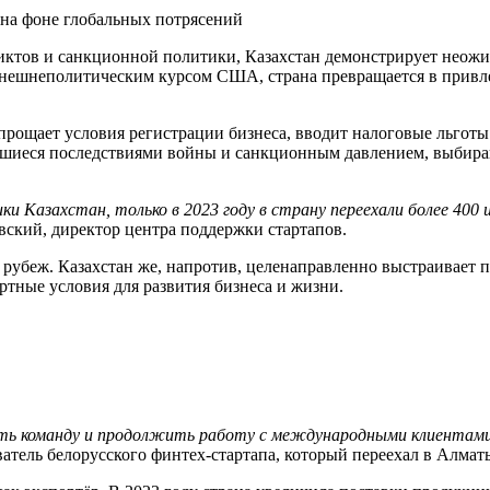
иктов и санкционной политики, Казахстан демонстрирует неожи
внешнеполитическим курсом США, страна превращается в привле
прощает условия регистрации бизнеса, вводит налоговые льготы
вшиеся последствиями войны и санкционным давлением, выбира
и Казахстан, только в 2023 году в страну переехали более 400
ский, директор центра поддержки стартапов.
за рубеж. Казахстан же, напротив, целенаправленно выстраивае
тные условия для развития бизнеса и жизни.
ть команду и продолжить работу с международными клиентами.
ватель белорусского финтех-стартапа, который переехал в Алматы