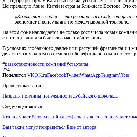
Благодаря реформам Казахстан также усиливает свои позиции к
Центральную Азию, Китай и страны Ближнего Востока. Это ст
«Казахстан сегодня — это региональный хаб, который лов
экономист и консультант по международной торговле.
На этом фоне наблюдается не только рост числа новых компан
с потенциалом для быстрого масштабирования.
В условиях глобального давления и растущей фрагментации ми
делает страну одним из немногих бенефициаров нынешнего кр
#казахстан
#новости компаний
#стартапы
274
Поделится
VK
OK.ru
Facebook
Twitter
WhatsApp
Telegram
Viber
Предыдущая запись
Названы причины популярности дубайского шоколада
Следующая запись
Кто покупает белорусский картофель и у кого его покупает са
Вам также могут понравиться
Еще от автора