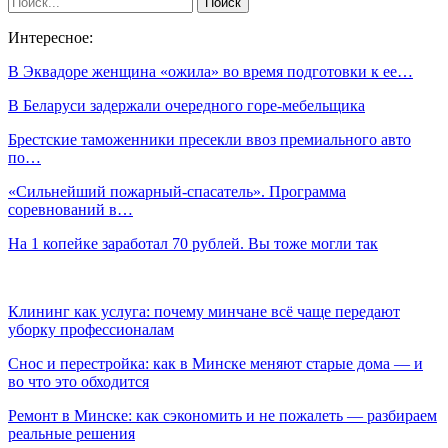
Интересное:
В Эквадоре женщина «ожила» во время подготовки к ее…
В Беларуси задержали очередного горе-мебельщика
Брестские таможенники пресекли ввоз премиального авто
по…
«Сильнейший пожарный-спасатель». Программа
соревнований в…
На 1 копейке заработал 70 рублей. Вы тоже могли так
Клининг как услуга: почему минчане всё чаще передают
уборку профессионалам
Снос и перестройка: как в Минске меняют старые дома — и
во что это обходится
Ремонт в Минске: как сэкономить и не пожалеть — разбираем
реальные решения