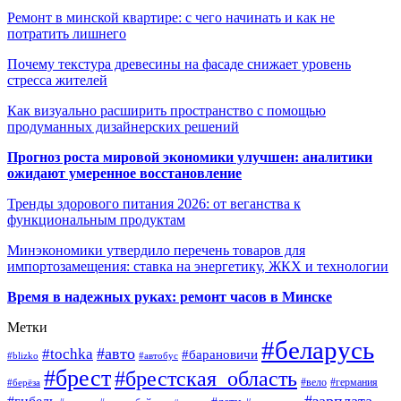
Ремонт в минской квартире: с чего начинать и как не
потратить лишнего
Почему текстура древесины на фасаде снижает уровень
стресса жителей
Как визуально расширить пространство с помощью
продуманных дизайнерских решений
Прогноз роста мировой экономики улучшен: аналитики
ожидают умеренное восстановление
Тренды здорового питания 2026: от веганства к
функциональным продуктам
Минэкономики утвердило перечень товаров для
импортозамещения: ставка на энергетику, ЖКХ и технологии
Время в надежных руках: ремонт часов в Минске
Метки
#беларусь
#авто
#tochka
#барановичи
#blizko
#автобус
#брест
#брестская_область
#германия
#вело
#берёза
#зарплата