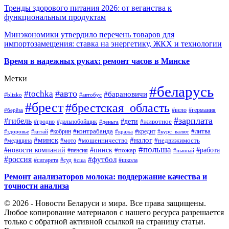
Тренды здорового питания 2026: от веганства к
функциональным продуктам
Минэкономики утвердило перечень товаров для
импортозамещения: ставка на энергетику, ЖКХ и технологии
Время в надежных руках: ремонт часов в Минске
Метки
#беларусь
#авто
#tochka
#барановичи
#blizko
#автобус
#брест
#брестская_область
#германия
#вело
#берёза
#зарплата
#гибель
#дети
#животное
#дальнобойщик
#гродно
#деньга
#контрабанда
#литва
#кредит
#здоровье
#китай
#кобрин
#кража
#курс_валют
#минск
#налог
#мото
#мошенничество
#недвижимость
#медицина
#польша
#работа
#новости компаний
#пинск
#пожар
#пенсия
#пьяный
#россия
#футбол
#сигарета
#суд
#школа
#сша
Ремонт анализаторов молока: поддержание качества и
точности анализа
© 2026 - Новости Беларуси и мира. Все права защищены.
Любое копирование материалов с нашего ресурса разрешается
только с обратной активной ссылкой на страницу статьи.