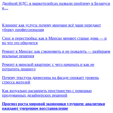
Двойной НДС: в маркетплейсах назвали проблему в Беларуси
и…
Клининг как услуга: почему минчане всё чаще передают
уборку профессионалам
Снос и перестройка: как в Минске меняют старые дома — и
во что это обходится
Ремонт в Минске: как сэкономить и не пожалеть — разбираем
реальные решения
Ремонт в минской квартире: с чего начинать и как не
потратить лишнего
Почему текстура древесины на фасаде снижает уровень
стресса жителей
Как визуально расширить пространство с помощью
продуманных дизайнерских решений
Прогноз роста мировой экономики улучшен: аналитики
ожидают умеренное восстановление