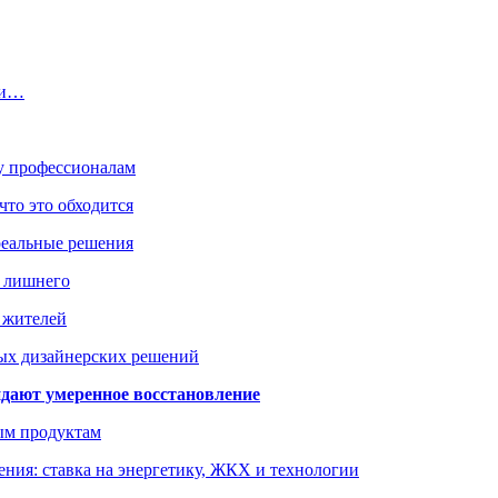
ти…
ку профессионалам
что это обходится
реальные решения
ь лишнего
а жителей
ых дизайнерских решений
дают умеренное восстановление
ым продуктам
ния: ставка на энергетику, ЖКХ и технологии