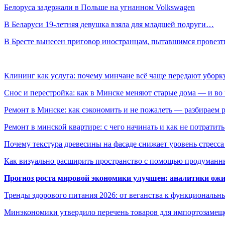
Белоруса задержали в Польше на угнанном Volkswagen
В Беларуси 19-летняя девушка взяла для младшей подруги…
В Бресте вынесен приговор иностранцам, пытавшимся провез
Клининг как услуга: почему минчане всё чаще передают убор
Снос и перестройка: как в Минске меняют старые дома — и во 
Ремонт в Минске: как сэкономить и не пожалеть — разбираем 
Ремонт в минской квартире: с чего начинать и как не потратит
Почему текстура древесины на фасаде снижает уровень стресс
Как визуально расширить пространство с помощью продуманн
Прогноз роста мировой экономики улучшен: аналитики ожи
Тренды здорового питания 2026: от веганства к функциональн
Минэкономики утвердило перечень товаров для импортозамеще