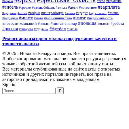
#германия
#вело
#берёза
#зарплата
#гибель
#дети
#животное
#дальнобойщик
#гродно
#деньга
#контрабанда
#литва
#кредит
#здоровье
#китай
#кобрин
#кража
#курс_валют
#минск
#налог
#мото
#мошенничество
#недвижимость
#медицина
#польша
#работа
#новости компаний
#пинск
#пожар
#пенсия
#пьяный
#россия
#футбол
#сигарета
#суд
#школа
#сша
Ремонт анализаторов молока: поддержание качества и
точности анализа
© 2026 - Новости Беларуси и мира. Все права защищены.
Любое копирование материалов с нашего ресурса разрешается
только с обратной активной ссылкой на страницу статьи.
Все материалы опубликованные на сайте взяты с открытых
источников и других порталов интернета, все права на
авторство принадлежат их законным владельцам.
Sign in