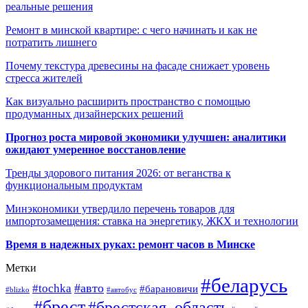
реальные решения
Ремонт в минской квартире: с чего начинать и как не
потратить лишнего
Почему текстура древесины на фасаде снижает уровень
стресса жителей
Как визуально расширить пространство с помощью
продуманных дизайнерских решений
Прогноз роста мировой экономики улучшен: аналитики
ожидают умеренное восстановление
Тренды здорового питания 2026: от веганства к
функциональным продуктам
Минэкономики утвердило перечень товаров для
импортозамещения: ставка на энергетику, ЖКХ и технологии
Время в надежных руках: ремонт часов в Минске
Метки
#беларусь
#авто
#tochka
#барановичи
#blizko
#автобус
#брест
#брестская_область