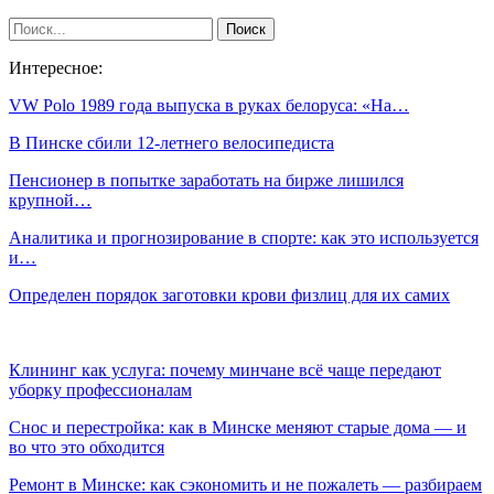
Интересное:
VW Polo 1989 года выпуска в руках белоруса: «На…
В Пинске сбили 12-летнего велосипедиста
Пенсионер в попытке заработать на бирже лишился
крупной…
Аналитика и прогнозирование в спорте: как это используется
и…
Определен порядок заготовки крови физлиц для их самих
Клининг как услуга: почему минчане всё чаще передают
уборку профессионалам
Снос и перестройка: как в Минске меняют старые дома — и
во что это обходится
Ремонт в Минске: как сэкономить и не пожалеть — разбираем