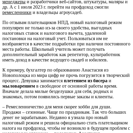
менеджеры
и разработчики веб-сайтов, штукатуры, маляры и
др. А с 1 июля 2023 г. перейти на профдоход смогли
ремесленники
и владельцы агроусадеб.
По отзывам плательщиков НПД, новый налоговый режим
популярен не только из-за своего удобства, выгодных
налоговых ставок и налогового вычета, удаленной
постановки на налоговый учет. Пользоваться им не
возбраняется в качестве подработки при наличии постоянного
места работы. Школьный учитель может получать
дополнительный заработок как репетитор, культработник
иметь доход в качестве ведущего свадеб и юбилеев.
К примеру, бухгалтер по образованию Анастасия из
Новополоцка из мира цифр не прочь погрузится в творческий
процесс. Девушка занимается
плетением из бисера
и
мыловарением
в свободное от основной работы время.
Вначале делала милые безделушки для себя, родных и
знакомых, потом появились первые заказы и клиенты.
– Ремесленничество для меня скорее хобби для души.
Продажи – сезонные. Чаще по праздникам. Так что больших
денег не зарабатываю. Недавно я узнала про новый
налоговый режим и решила официально стать плательщиком
налога на профдоход, чтобы не возникло в будущем проблем с