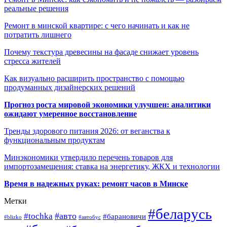
реальные решения
Ремонт в минской квартире: с чего начинать и как не
потратить лишнего
Почему текстура древесины на фасаде снижает уровень
стресса жителей
Как визуально расширить пространство с помощью
продуманных дизайнерских решений
Прогноз роста мировой экономики улучшен: аналитики
ожидают умеренное восстановление
Тренды здорового питания 2026: от веганства к
функциональным продуктам
Минэкономики утвердило перечень товаров для
импортозамещения: ставка на энергетику, ЖКХ и технологии
Время в надежных руках: ремонт часов в Минске
Метки
#беларусь
#авто
#tochka
#барановичи
#blizko
#автобус