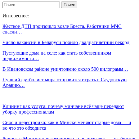
Интересное:
Жесткое ДТП произошло возле Бреста. Работники МЧС
спасли…
Число вакансий в Беларуси побило двадцатилетний рекорд
Пустующие дома на селе: как стать собственником
недвижимости…
В Ивановском районе уничтожено около 500 килограмм…
Лучший футболист мира отправится играть в Саудовскую
Аравию…
Клининг как услуга: почему минчане всё чаще передают
уборку профессионалам
Снос и перестройка: как в Минске меняют старые дома — и
во что это обходится
Ремонт в Минске: как сэкономить и не пожалеть — разбираем