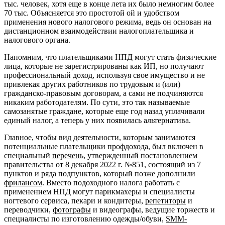
тыс. человек, хотя еще в конце лета их было немногим более
70 тыс. Объясняется это простотой ой и удобством
применения нового налогового режима, ведь он основан на
дистанционном взаимодействии налогоплательщика и
налогового органа.
Напомним, что плательщиками НПД могут стать физические
лица, которые не зарегистрированы как ИП, но получают
профессиональный доход, используя свое имущество и не
привлекая других работников по трудовым и (или)
гражданско-правовым договорам, а сами не подчиняются
никаким работодателям. По сути, это так называемые
самозанятые граждане, которые еще год назад уплачивали
единый налог, а теперь у них появилась альтернатива.
Главное, чтобы вид деятельности, которым занимаются
потенциальные плательщики профдохода, был включен в
специальный
перечень
, утвержденный постановлением
правительства от 8 декабря 2022 г. №851, состоящий из 7
пунктов и ряда подпунктов, который позже дополнили
фрилансом
. Вместо подоходного налога работать с
применением НПД могут парикмахеры и специалисты
ногтевого сервиса, пекари и кондитеры,
репетиторы
и
переводчики,
фотографы
и видеографы, ведущие торжеств и
специалисты по изготовлению одежды/обуви,
SMM-