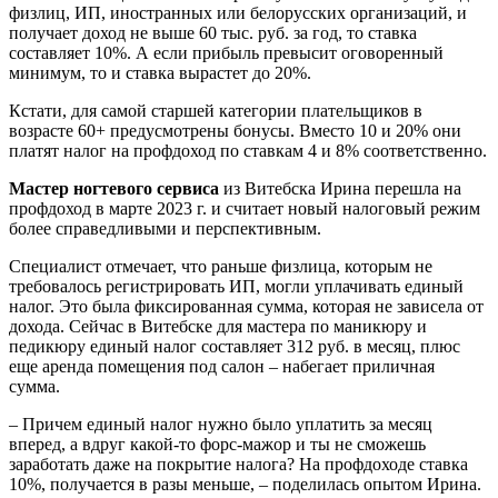
физлиц, ИП, иностранных или белорусских организаций, и
получает доход не выше 60 тыс. руб. за год, то ставка
составляет 10%. А если прибыль превысит оговоренный
минимум, то и ставка вырастет до 20%.
Кстати, для самой старшей категории плательщиков в
возрасте 60+ предусмотрены бонусы. Вместо 10 и 20% они
платят налог на профдоход по ставкам 4 и 8% соответственно.
Мастер ногтевого сервиса
из Витебска Ирина перешла на
профдоход в марте 2023 г. и считает новый налоговый режим
более справедливыми и перспективным.
Специалист отмечает, что раньше физлица, которым не
требовалось регистрировать ИП, могли уплачивать единый
налог. Это была фиксированная сумма, которая не зависела от
дохода. Сейчас в Витебске для мастера по маникюру и
педикюру единый налог составляет 312 руб. в месяц, плюс
еще аренда помещения под салон – набегает приличная
сумма.
– Причем единый налог нужно было уплатить за месяц
вперед, а вдруг какой-то форс-мажор и ты не сможешь
заработать даже на покрытие налога? На профдоходе ставка
10%, получается в разы меньше, – поделилась опытом Ирина.