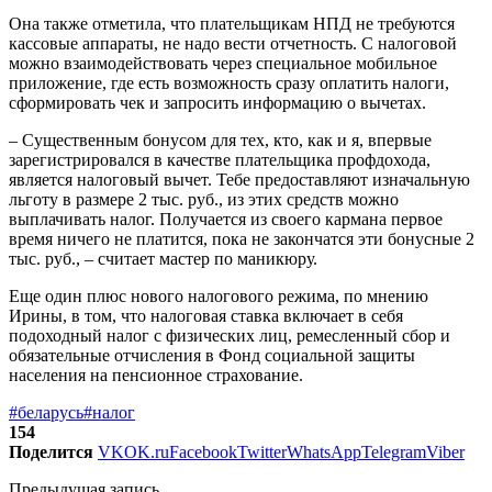
Она также отметила, что плательщикам НПД не требуются
кассовые аппараты, не надо вести отчетность. С налоговой
можно взаимодействовать через специальное мобильное
приложение, где есть возможность сразу оплатить налоги,
сформировать чек и запросить информацию о вычетах.
– Существенным бонусом для тех, кто, как и я, впервые
зарегистрировался в качестве плательщика профдохода,
является налоговый вычет. Тебе предоставляют изначальную
льготу в размере 2 тыс. руб., из этих средств можно
выплачивать налог. Получается из своего кармана первое
время ничего не платится, пока не закончатся эти бонусные 2
тыс. руб., – считает мастер по маникюру.
Еще один плюс нового налогового режима, по мнению
Ирины, в том, что налоговая ставка включает в себя
подоходный налог с физических лиц, ремесленный сбор и
обязательные отчисления в Фонд социальной защиты
населения на пенсионное страхование.
#беларусь
#налог
154
Поделится
VK
OK.ru
Facebook
Twitter
WhatsApp
Telegram
Viber
Предыдущая запись