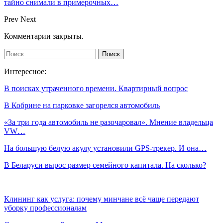
тайно снимали в примерочных…
Prev
Next
Комментарии закрыты.
Интересное:
В поисках утраченного времени. Квартирный вопрос
В Кобрине на парковке загорелся автомобиль
«За три года автомобиль не разочаровал». Мнение владельца
VW…
На большую белую акулу установили GPS-трекер. И она…
В Беларуси вырос размер семейного капитала. На сколько?
Клининг как услуга: почему минчане всё чаще передают
уборку профессионалам