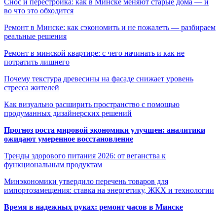
Снос и перестройка: как в Минске меняют старые дома — и
во что это обходится
Ремонт в Минске: как сэкономить и не пожалеть — разбираем
реальные решения
Ремонт в минской квартире: с чего начинать и как не
потратить лишнего
Почему текстура древесины на фасаде снижает уровень
стресса жителей
Как визуально расширить пространство с помощью
продуманных дизайнерских решений
Прогноз роста мировой экономики улучшен: аналитики
ожидают умеренное восстановление
Тренды здорового питания 2026: от веганства к
функциональным продуктам
Минэкономики утвердило перечень товаров для
импортозамещения: ставка на энергетику, ЖКХ и технологии
Время в надежных руках: ремонт часов в Минске