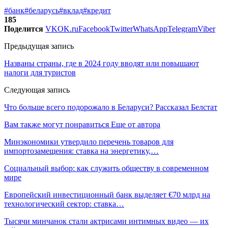
#банк
#беларусь
#вклад
#кредит
185
Поделится
VK
OK.ru
Facebook
Twitter
WhatsApp
Telegram
Viber
Предыдущая запись
Названы страны, где в 2024 году вводят или повышают
налоги для туристов
Следующая запись
Что больше всего подорожало в Беларуси? Рассказал Белстат
Вам также могут понравиться
Еще от автора
Минэкономики утвердило перечень товаров для
импортозамещения: ставка на энергетику,…
Социальный выбор: как служить обществу в современном
мире
Европейский инвестиционный банк выделяет €70 млрд на
технологический сектор: ставка…
Тысячи минчанок стали актрисами интимных видео — их