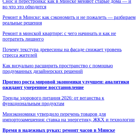
Снос и перестройка: как в Минске меняют старые дома — и
во что это обходится
Ремонт в Минске: как сэкономить и не пожалеть — разбираем
реальные решения
Ремонт в минской квартире: с чего начинать и как не
потратить лишнего
Почему текстура древесины на фасаде снижает уровень
стресса жителей
Как визуально расширить пространство с помощью
продуманных дизайнерских решений
Прогноз роста мировой экономики улучшен: аналитики
ожидают умеренное восстановление
Тренды здорового питания 2026: от веганства к
функциональным продуктам
Минэкономики утвердило перечень товаров для
импортозамещения: ставка на энергетику, ЖКХ и технологии
Время в надежных руках: ремонт часов в Минске