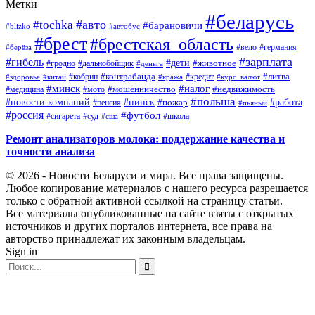
Метки
#беларусь
#авто
#tochka
#барановичи
#blizko
#автобус
#брест
#брестская_область
#германия
#вело
#берёза
#зарплата
#гибель
#дети
#животное
#дальнобойщик
#гродно
#деньга
#контрабанда
#литва
#кредит
#здоровье
#китай
#кобрин
#кража
#курс_валют
#минск
#налог
#мото
#мошенничество
#недвижимость
#медицина
#польша
#работа
#новости компаний
#пинск
#пожар
#пенсия
#пьяный
#россия
#футбол
#сигарета
#суд
#школа
#сша
Ремонт анализаторов молока: поддержание качества и
точности анализа
© 2026 - Новости Беларуси и мира. Все права защищены.
Любое копирование материалов с нашего ресурса разрешается
только с обратной активной ссылкой на страницу статьи.
Все материалы опубликованные на сайте взяты с открытых
источников и других порталов интернета, все права на
авторство принадлежат их законным владельцам.
Sign in