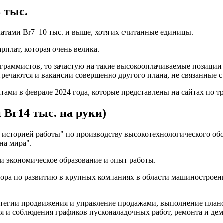
 тыс.
латами Br7–10 тыс. и выше, хотя их считанные единицы.
рплат, которая очень велика.
ограммистов, то зачастую на такие высокооплачиваемые позици
тречаются и вакансии совершенно другого плана, не связанные 
ми в феврале 2024 года, которые представлены на сайтах по тр
 Br14 тыс. на руки)
ей историей работы" по производству высокотехнологического о
на мира".
и экономическое образование и опыт работы.
тора по развитию в крупных компаниях в области машиностроени
ратегии продвижения и управление продажами, выполнение план
я и соблюдения графиков пусконаладочных работ, ремонта и де