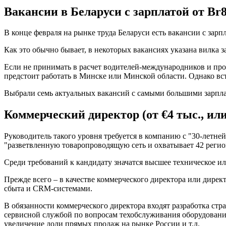
Вакансии в Беларуси с зарплатой от Br8
В конце февраля на рынке труда Беларуси есть вакансии с зарп
Как это обычно бывает, в некоторых вакансиях указана вилка за
Если не принимать в расчет водителей-международников и пр
предстоит работать в Минске или Минской области. Однако вс
Выбрали семь актуальных вакансий с самыми большими зарплата
Коммерческий директор (от €4 тыс., или
Руководитель такого уровня требуется в компанию с "30-летн
"разветвленную товаропроводящую сеть и охватывает 42 регио
Среди требований к кандидату значатся высшее техническое ил
Прежде всего – в качестве коммерческого директора или дирек
сбыта и CRM-системами.
В обязанности коммерческого директора входят разработка ст
сервисной службой по вопросам техобслуживания оборудовани
увеличение доли прямых продаж на рынке России и т.д.