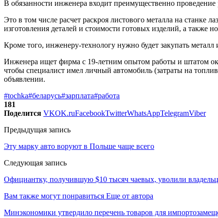
В обязанности инженера входит преимущественно проведение 
Это в том числе расчет раскроя листового металла на станке л
изготовления деталей и стоимости готовых изделий, а также н
Кроме того, инженеру-технологу нужно будет закупать металл 
Инженера ищет фирма с 19-летним опытом работы и штатом око
чтобы специалист имел личный автомобиль (затраты на топливо
объявлении.
#tochka
#беларусь
#зарплата
#работа
181
Поделится
VK
OK.ru
Facebook
Twitter
WhatsApp
Telegram
Viber
Предыдущая запись
Эту марку авто воруют в Польше чаще всего
Следующая запись
Официантку, получившую $10 тысяч чаевых, уволили владельц
Вам также могут понравиться
Еще от автора
Минэкономики утвердило перечень товаров для импортозамеще