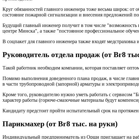
Круг обязанностей главного инженера тоже весьма широк: от о
состояние пожарной сигнализации и внесения предложений по
Будущий главный инженер получит в том числе "возможность 
центре Минска", а также "постоянное профессиональное обучен
В соцпакет для главного инженера также входят медстраховка 
Руководитель отдела продаж (от Br8 тыс
Такой работник необходим компании, которая поставляет опт
Помимо выполнения доведенного плана продаж, в числе главны
в части трубопроводной (запорной) арматуры и электроприводов
Кроме того, руководителю нужно уметь работать с сервисом "Б
характер работы (горюче-смазочные материалы будут компенси
Кандидату предстоит пройти испытательный срок на протяжени
Парикмахер (от Br8 тыс. на руки)
Индивидуальный предприниматель из Орши приглашает на рабо