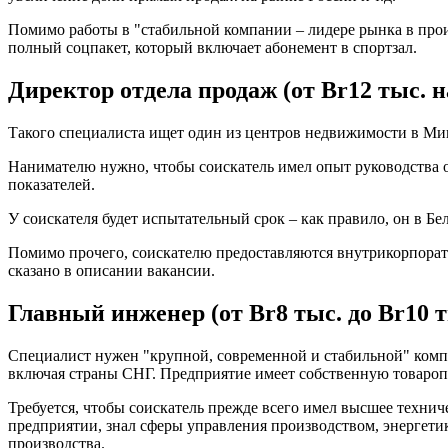
Помимо работы в "стабильной компании – лидере рынка в прои
полный соцпакет, который включает абонемент в спортзал.
Директор отдела продаж (от Br12 тыс. н
Такого специалиста ищет один из центров недвижимости в Минс
Нанимателю нужно, чтобы соискатель имел опыт руководства о
показателей.
У соискателя будет испытательный срок – как правило, он в Б
Помимо прочего, соискателю предоставляются внутрикорпорат
сказано в описании вакансии.
Главный инженер (от Br8 тыс. до Br10 т
Специалист нужен "крупной, современной и стабильной" компа
включая страны СНГ. Предприятие имеет собственную товароп
Требуется, чтобы соискатель прежде всего имел высшее технич
предприятии, знал сферы управления производством, энергети
производства.