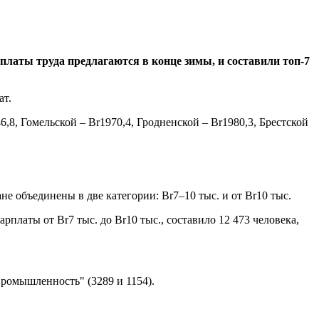
платы труда предлагаются в конце зимы, и составили топ-7
ат.
,8, Гомельской – Br1970,4, Гродненской – Br1980,3, Брестской
не объединены в две категории: Br7–10 тыс. и от Br10 тыс.
платы от Br7 тыс. до Br10 тыс., составило 12 473 человека,
Промышленность" (3289 и 1154).