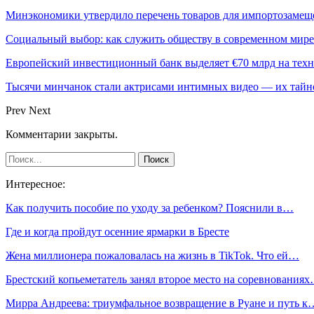
Минэкономики утвердило перечень товаров для импортозамеще
Социальный выбор: как служить обществу в современном мире
Европейский инвестиционный банк выделяет €70 млрд на техн
Тысячи минчанок стали актрисами интимных видео — их тай
Prev
Next
Комментарии закрыты.
Интересное:
Как получить пособие по уходу за ребенком? Пояснили в…
Где и когда пройдут осенние ярмарки в Бресте
Жена миллионера пожаловалась на жизнь в TikTok. Что ей…
Брестский копьеметатель занял второе место на соревнования
Мирра Андреева: триумфальное возвращение в Руане и путь к