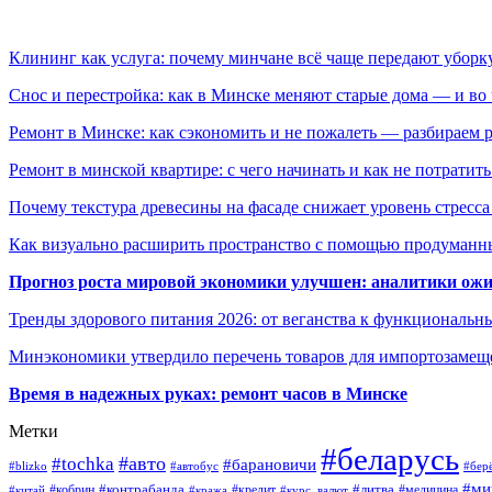
Клининг как услуга: почему минчане всё чаще передают убор
Снос и перестройка: как в Минске меняют старые дома — и во 
Ремонт в Минске: как сэкономить и не пожалеть — разбираем 
Ремонт в минской квартире: с чего начинать и как не потратит
Почему текстура древесины на фасаде снижает уровень стресс
Как визуально расширить пространство с помощью продуманн
Прогноз роста мировой экономики улучшен: аналитики ожи
Тренды здорового питания 2026: от веганства к функциональн
Минэкономики утвердило перечень товаров для импортозамеще
Время в надежных руках: ремонт часов в Минске
Метки
#беларусь
#авто
#tochka
#барановичи
#blizko
#автобус
#бер
#ми
#контрабанда
#литва
#кредит
#китай
#кобрин
#кража
#курс_валют
#медицина