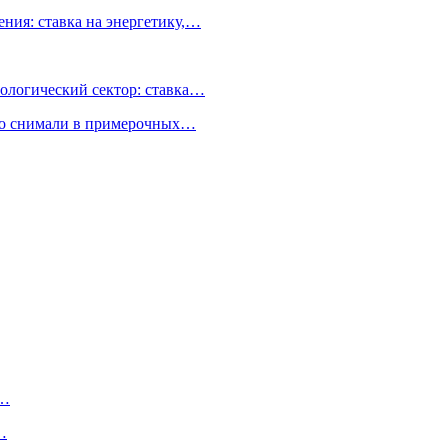
ния: ставка на энергетику,…
ологический сектор: ставка…
но снимали в примерочных…
х…
…