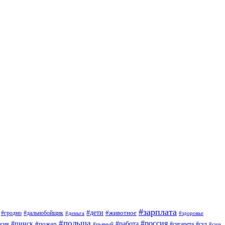
#зарплата
#дети
#животное
#дальнобойщик
#гродно
#деньга
#здоровье
#польша
#россия
#работа
#пинск
#пожар
#сигарета
#суд
нсия
#пьяный
#сша