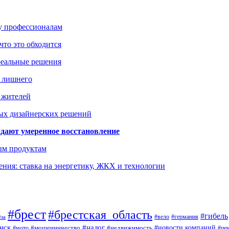
ку профессионалам
что это обходится
реальные решения
ь лишнего
а жителей
ых дизайнерских решений
дают умеренное восстановление
ым продуктам
ния: ставка на энергетику, ЖКХ и технологии
#брест
#брестская_область
#гибель
#германия
#вело
ёза
нск
#налог
#новости компаний
#мото
#мошенничество
#недвижимость
#пе