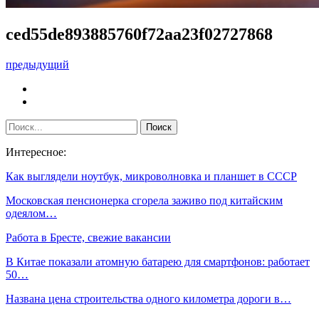
ced55de893885760f72aa23f02727868
предыдущий
Интересное:
Как выглядели ноутбук, микроволновка и планшет в СССР
Московская пенсионерка сгорела заживо под китайским
одеялом…
Работа в Бресте, свежие вакансии
В Китае показали атомную батарею для смартфонов: работает
50…
Названа цена строительства одного километра дороги в…