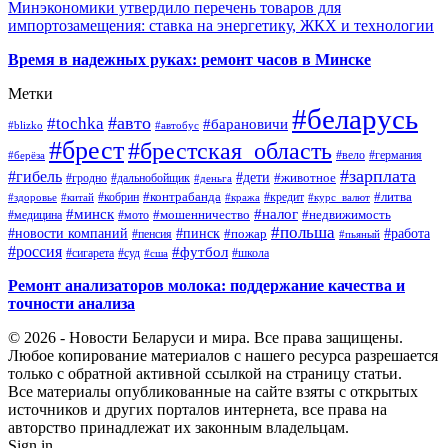
Минэкономики утвердило перечень товаров для
импортозамещения: ставка на энергетику, ЖКХ и технологии
Время в надежных руках: ремонт часов в Минске
Метки
#беларусь
#авто
#tochka
#барановичи
#blizko
#автобус
#брест
#брестская_область
#германия
#вело
#берёза
#зарплата
#гибель
#дети
#животное
#дальнобойщик
#гродно
#деньга
#контрабанда
#литва
#кредит
#здоровье
#китай
#кобрин
#кража
#курс_валют
#минск
#налог
#мото
#мошенничество
#недвижимость
#медицина
#польша
#работа
#новости компаний
#пинск
#пожар
#пенсия
#пьяный
#россия
#футбол
#сигарета
#суд
#школа
#сша
Ремонт анализаторов молока: поддержание качества и
точности анализа
© 2026 - Новости Беларуси и мира. Все права защищены.
Любое копирование материалов с нашего ресурса разрешается
только с обратной активной ссылкой на страницу статьи.
Все материалы опубликованные на сайте взяты с открытых
источников и других порталов интернета, все права на
авторство принадлежат их законным владельцам.
Sign in