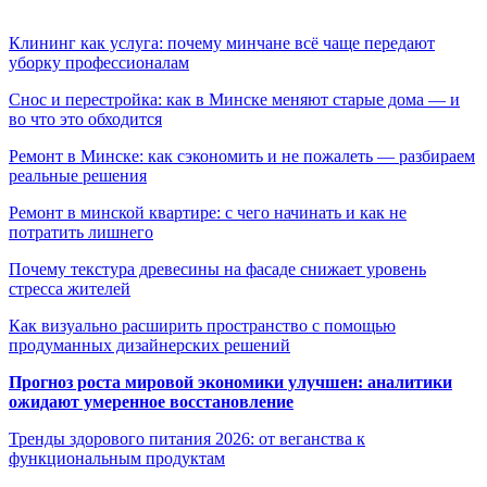
Клининг как услуга: почему минчане всё чаще передают
уборку профессионалам
Снос и перестройка: как в Минске меняют старые дома — и
во что это обходится
Ремонт в Минске: как сэкономить и не пожалеть — разбираем
реальные решения
Ремонт в минской квартире: с чего начинать и как не
потратить лишнего
Почему текстура древесины на фасаде снижает уровень
стресса жителей
Как визуально расширить пространство с помощью
продуманных дизайнерских решений
Прогноз роста мировой экономики улучшен: аналитики
ожидают умеренное восстановление
Тренды здорового питания 2026: от веганства к
функциональным продуктам