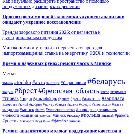
Как визуально расширить пространство с помощью
продуманных дизайнерских решений
Прогноз роста мировой экономики улучшен: аналитики
ожидают умеренное восстановление
Тренды здорового питания 2026: от веганства к
функциональным продуктам
Минэкономики утвердило перечень товаров для
импортозамещения: ставка на энергетику, ЖКХ и технологии
Время в надежных руках: ремонт часов в Минске
Метки
#беларусь
#авто
#tochka
#барановичи
#blizko
#автобус
#брест
#брестская_область
#германия
#вело
#берёза
#зарплата
#гибель
#дети
#животное
#дальнобойщик
#гродно
#деньга
#контрабанда
#литва
#кредит
#здоровье
#китай
#кобрин
#кража
#курс_валют
#минск
#налог
#мото
#мошенничество
#недвижимость
#медицина
#польша
#работа
#новости компаний
#пинск
#пожар
#пенсия
#пьяный
#россия
#футбол
#сигарета
#суд
#школа
#сша
Ремонт анализаторов молока: поддержание качества и