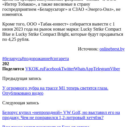
«Интер Тобакко», а также ввозимые в страну
госпредприятием «Беларусьторг» и СЗАО «Энерго-Оил», не
изменятся.
Кроме того, ООО «Табак-инвест» собирается вывести с 1
июня 2023 года на рынок новые марки: Lucky Strike Compact
Blue и Lucky Strike Compact Bright, которые будут продаваться
по 4,25 рубля.
Источник:
onlinebrest.by
#беларусь
#подорожание
#сигарета
202
Поделится
VK
OK.ru
Facebook
Twitter
WhatsApp
Telegram
Viber
Предыдущая запись
У огромного зубра на трассе М1 теперь светятся глаза.
Опубликовано видео
Следующая запись
Белорус купил «непроходной» VW Golf, но выставил его на
продажу. Чем не понравился 1,2-литровый хетчбэк?