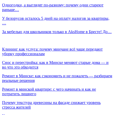
Одногодки, а выглядят по-разному: почему одни стареют
раньше…
У белорусов осталось 5 дней на оплату налогов за квартиры,
…
За мебелью для школьников только в AksHome в Бресте! До…
Клининг как услуга: почему минчане всё чаще передают
уборку профессионалам
Снос и перестройка: как в Минске меняют старые дома — и
во что это обходится
Ремонт в Минске: как сэкономить и не пожалеть — разбираем
реальные решения
Ремонт в минской квартире: с чего начинать и как не
потратить лишнего
Почему текстура древесины на фасаде снижает уровень
стресса жителей