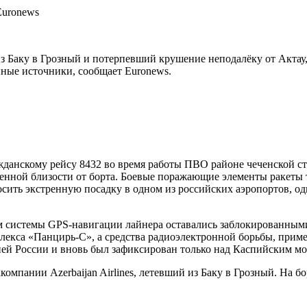
из Баку в Грозный и потерпевший крушение неподалёку от Актау,
нные источники, сообщает Euronews.
жданскому рейсу 8432 во время работы ПВО районе чеченской с
енной близости от борта. Боевые поражающие элементы ракеты 
сить экстренную посадку в одном из российских аэропортов, од
ем системы GPS-навигации лайнера оставались заблокированным
плекса «Панцирь-С», а средства радиоэлектронной борьбы, прим
орией России и вновь был зафиксирован только над Каспийским мо
компании Azerbaijan Airlines, летевший из Баку в Грозный. На 