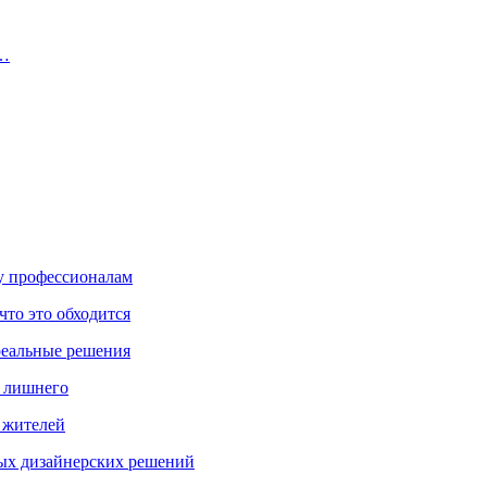
.…
ку профессионалам
что это обходится
реальные решения
ь лишнего
а жителей
ых дизайнерских решений