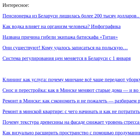
Интересное:
Пенсионерка из Беларуси лишилась более 200 тысяч долларов
Как водка влияет на организм человека? Инфографика
Названа причина гибели экипажа батискафа «Титан»
Они существуют! Кому удалось записаться на польскую…
Система регулирования цен меняется в Беларуси с 1 января
Клининг как услуга: почему минчане всё чаще передают убор
Снос и перестройка: как в Минске меняют старые дома — и во 
Ремонт в Минске: как сэкономить и не пожалеть — разбираем 
Ремонт в минской квартире: с чего начинать и как не потратит
Почему текстура древесины на фасаде снижает уровень стресс
Как визуально расширить пространство с помощью продуманн