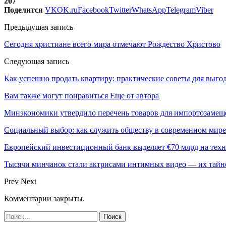
207
Поделится
VK
OK.ru
Facebook
Twitter
WhatsApp
Telegram
Viber
Предыдущая запись
Сегодня христиане всего мира отмечают Рождество Христово
Следующая запись
Как успешно продать квартиру: практические советы для выго
Вам также могут понравиться
Еще от автора
Минэкономики утвердило перечень товаров для импортозамеще
Социальный выбор: как служить обществу в современном мире
Европейский инвестиционный банк выделяет €70 млрд на техн
Тысячи минчанок стали актрисами интимных видео — их тай
Prev
Next
Комментарии закрыты.