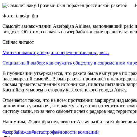
Фото: t.me/qr_tjm
Самолёт авиакомпании Azerbaijan Airlines, выполнявший рейс 
воздух». Об этом, ссылаясь на азербайджанские правительстве
Сейчас читают
Минэкономики утвердило перечень товаров для…
Социальный выбор: как служить обществу в современном мире
В публикации утверждается, что ракета была выпущена по гра
пассажирский самолёт. Взрыв ракеты произошёл в непосредств
словам правительственных источников, пилоты пытались запро
Каспийским морем в сторону казахстанского города Актау.
Отмечается также, что на всём протяжении маршрута над мор
чиновников указывает, что ракету запустили из зенитного ком
систему связи, из-за чего самолёт исчез с радаров над террит
Напомним, 25 декабря недалеко от Актау разбился Embraer авиа
#азербайджан
#катастрофа
#новости компаний