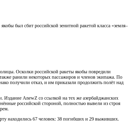
 якобы был сбит российской зенитной ракетой класса «земля–
толицы. Осколки российской ракеты якобы повредили
также ранили некоторых пассажиров и членов экипажа. По
нако получили отказ, и им приказали продолжить полёт над
и. Издание AnewZ со ссылкой на тех же азербайджанских
енённые российской стороной, полностью вывели из строя
рем.
борту находились 67 человек: 38 погибших и 29 выживших.