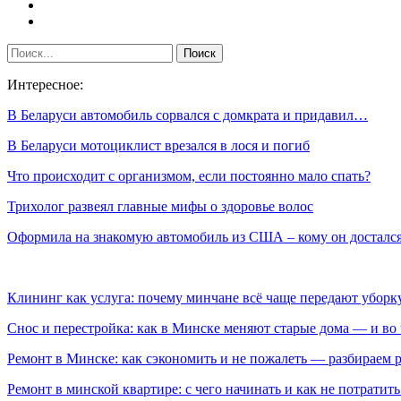
Интересное:
В Беларуси автомобиль сорвался с домкрата и придавил…
В Беларуси мотоциклист врезался в лося и погиб
Что происходит с организмом, если постоянно мало спать?
Трихолог развеял главные мифы о здоровье волос
Оформила на знакомую автомобиль из США – кому он досталс
Клининг как услуга: почему минчане всё чаще передают убор
Снос и перестройка: как в Минске меняют старые дома — и во 
Ремонт в Минске: как сэкономить и не пожалеть — разбираем 
Ремонт в минской квартире: с чего начинать и как не потратит