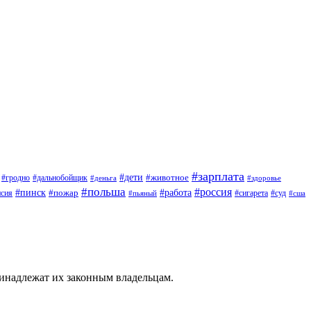
#зарплата
#дети
#животное
#дальнобойщик
#гродно
#деньга
#здоровье
#польша
#россия
#работа
#пинск
#пожар
#сигарета
#суд
нсия
#пьяный
#сша
ринадлежат их законным владельцам.