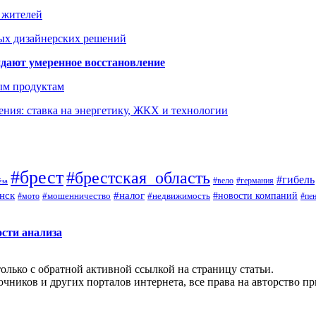
а жителей
ых дизайнерских решений
дают умеренное восстановление
ым продуктам
ния: ставка на энергетику, ЖКХ и технологии
#брест
#брестская_область
#гибель
#германия
#вело
ёза
нск
#налог
#новости компаний
#мото
#мошенничество
#недвижимость
#пе
ости анализа
олько с обратной активной ссылкой на страницу статьи.
чников и других порталов интернета, все права на авторство п