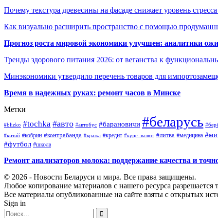
Почему текстура древесины на фасаде снижает уровень стресс
Как визуально расширить пространство с помощью продуманн
Прогноз роста мировой экономики улучшен: аналитики ожи
Тренды здорового питания 2026: от веганства к функциональн
Минэкономики утвердило перечень товаров для импортозамеще
Время в надежных руках: ремонт часов в Минске
Метки
#беларусь
#авто
#tochka
#барановичи
#blizko
#автобус
#бер
#ми
#контрабанда
#литва
#кредит
#китай
#кобрин
#кража
#курс_валют
#медицина
#футбол
#школа
Ремонт анализаторов молока: поддержание качества и точн
© 2026 - Новости Беларуси и мира. Все права защищены.
Любое копирование материалов с нашего ресурса разрешается т
Все материалы опубликованные на сайте взяты с открытых исто
Sign in