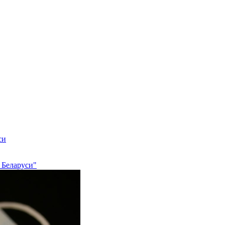
си
 Беларуси"