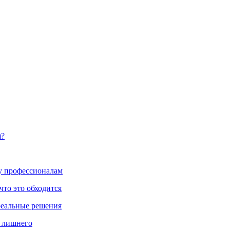
я?
ку профессионалам
что это обходится
реальные решения
ь лишнего