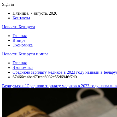
Sign in
Пятница, 7 августа, 2026
Контакты
Новости Беларуси
Главная
В мире
Экономика
Новости Беларуси и мира
Главная
Экономика
Среднюю зарплату медиков в 2023 году назвали в Белару
67466ea4bad79eee6032c55d6946f7d0
Вернуться к "Среднюю зарплату медиков в 2023 году назвали в