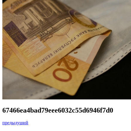
67466ea4bad79eee6032c55d6946f7d0
предыдущий